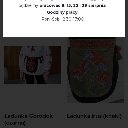
będziemy
pracować
8, 15, 22 і 29 sierpnia
.
PRODUKTY
Godziny pracy:
Pon.-Sob.: 8:30-17:00
Ładunka Gorodok
Ładunka Irus (khaki)
(czarna)