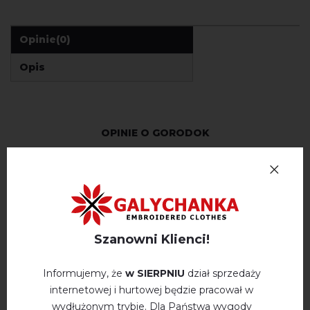
Opinie
(0)
Opis
OPINIE O GORODOK
Немає відгуків про цей товар.
napisz opinie Gorodok
Szanowni Klienci!
Informujemy, że
w SIERPNIU
dział sprzedaży
internetowej i hurtowej będzie pracował w
WYSZUKAJ PODOBNE
wydłużonym trybie. Dla Państwa wygody