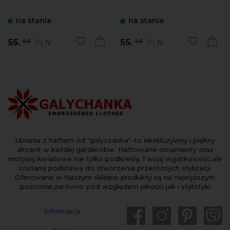
na stanie
na stanie
55.
55.
PLN
PLN
44
44
Ubrania z haftem od "galyczanka"-to ekskluzywny i piękny
akcent w każdej garderobie. Haftowane ornamenty oraz
motywy kwiatowe nie tylko podkreślą Twoją wyjątkowość,ale
zostaną podstawą do stworzenia przeróżnych stylizacji.
Oferowane w Naszym sklepie produkty są na najwyższym
poziomie,zarówno pod względem jakośći jak i stylistyki
Informacja