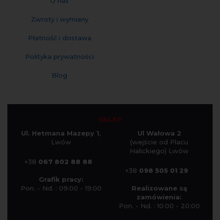
O nas
Zwroty i wymiany
Płatność i dostawa
Polityka prywatności
Blog
SKLEP
Ul. Hetmana Mazepy 1
,
Ul Wałowa 2
Lwów
(wejście od Placu
Halickiego) Lwów
+38
067 802 88 88
+38
098 505 01 29
Grafik pracy:
Pon. - Nd. : 09:00 - 19:00
Realizowane są
zamówienia:
Pon. - Nd. : 10:00 - 20:00