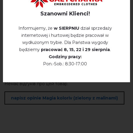
Płatność i dostawa
Polityka prywatności
Szanowni Klienci!
Informujemy, że
w SIERPNIU
dział sprzedaży
Opinie
(0)
internetowej i hurtowej będzie pracował w
wydłużonym trybie. Dla Państwa wygody
Opis
będziemy
pracować
8, 15, 22 і 29 sierpnia
.
Godziny pracy:
Pon.-Sob.: 8:30-17:00
OPINIE O MAGIA KOLORIV (ZIELONY Z MALINAMI)
Немає відгуків про цей товар.
napisz opinie Magia koloriv (zielony z malinami)