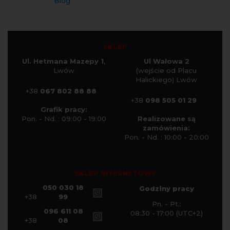
Blog
SKLEP
Ul. Hetmana Mazepy 1
,
Ul Wałowa 2
Lwów
(wejście od Placu
Halickiego) Lwów
+38
067 802 88 88
+38
098 505 01 29
Grafik pracy:
Pon. - Nd. : 09:00 - 19:00
Realizowane są
zamówienia:
Pon. - Nd. : 10:00 - 20:00
SKLEP INTERNETOWY
050 030 18
Godziny pracy
+38
99
Pn. - Pt.:
096 611 08
08:30 - 17:00 (UTC+2)
+38
08