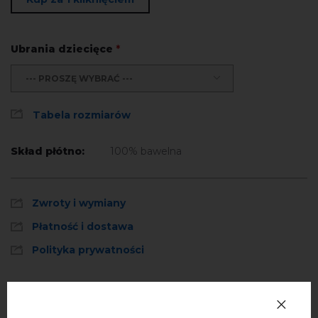
Ubrania dziecięce
*
--- PROSZĘ WYBRAĆ ---
Tabela rozmiarów
Skład płótno:
100% bawelna
Zwroty i wymiany
Płatność i dostawa
Polityka prywatności
Opinie
(0)