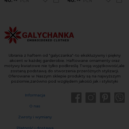
40.
40.
PLN
PLN
Ubrania z haftem od "galyczanka"-to ekskluzywny i piękny
akcent w każdej garderobie. Haftowane ornamenty oraz
motywy kwiatowe nie tylko podkreślą Twoją wyjątkowość,ale
zostaną podstawą do stworzenia przeróżnych stylizacji.
Oferowane w Naszym sklepie produkty są na najwyższym
poziomie,zarówno pod względem jakośći jak i stylistyki
Informacja
O nas
Zwroty i wymiany
Płatność i dostawa