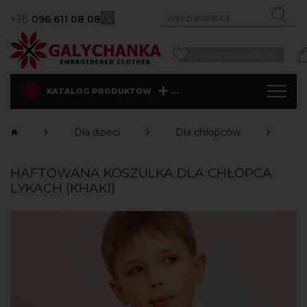
+38
096 611 08 08
Pokaż zakładki (0)
...
KATALOG PRODUKTÓW
Dla dzieci
Dla chłopców
Ko
HAFTOWANA KOSZULKA DLA CHŁOPCA
LYKACH (KHAKI)