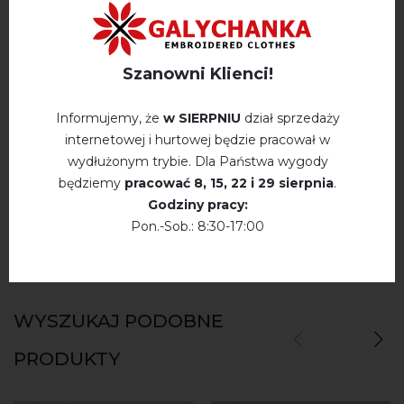
Opis
Szanowni Klienci!
OPINIE O LYKACH (KHAKI)
Informujemy, że
w SIERPNIU
dział sprzedaży
Немає відгуків про цей товар.
internetowej i hurtowej będzie pracował w
wydłużonym trybie. Dla Państwa wygody
napisz opinie Lykach (khaki)
będziemy
pracować
8, 15, 22 і 29 sierpnia
.
Godziny pracy:
Pon.-Sob.: 8:30-17:00
WYSZUKAJ PODOBNE
PRODUKTY