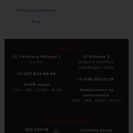
Polityka prywatności
Blog
SKLEP
Ul. Hetmana Mazepy 1
,
Ul Wałowa 2
Lwów
(wejście od Placu
Halickiego) Lwów
+38
067 802 88 88
+38
098 505 01 29
Grafik pracy:
Pon. - Nd. : 09:00 - 19:00
Realizowane są
zamówienia:
Pon. - Nd. : 10:00 - 20:00
SKLEP INTERNETOWY
050 030 18
Godziny pracy