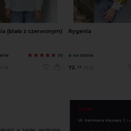
ia (biała z czerwonym)
Rygenia
★★★★★
★★★★★
anie
na stanie
(1)
72.
PLN
PLN
24
SKLEP
Ul. Hetmana Mazepy 1
, 
 akcent w każdej garderobie.