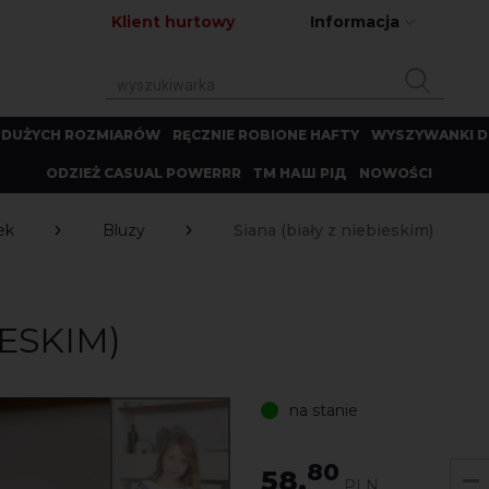
Klient hurtowy
Informacja
 DUŻYCH ROZMIARÓW
RĘCZNIE ROBIONE HAFTY
WYSZYWANKI D
ODZIEŻ CASUAL POWERRR
ТМ НАШ РІД
NOWOŚCI
ek
Bluzy
Siana (biały z niebieskim)
IESKIM)
na stanie
80
58.
PLN