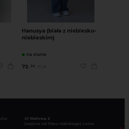
Hanusya (biała z niebiesko-
niebieskim)
na stanie
72.
PLN
24
Lwów
Ul Wałowa 2
(wejście od Placu Halickiego) Lwów