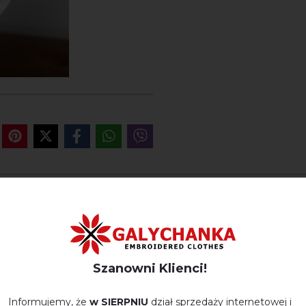
OPINIE O SIANA (BIAŁY Z NI
Немає відгуків про цей товар.
Szanowni Klienci!
napisz opinie Siana (biały z niebieskim)
Informujemy, że
w SIERPNIU
dział sprzedaży internetowej i