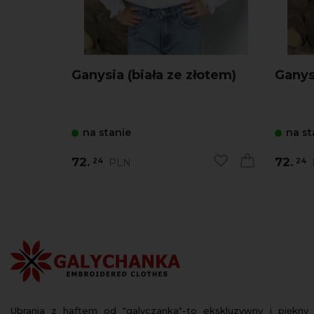
Ganysia (biała ze złotem)
Ganys
na stanie
na st
72.
72.
PLN
24
24
Ubrania z haftem od "galyczanka"-to ekskluzywny i piękny