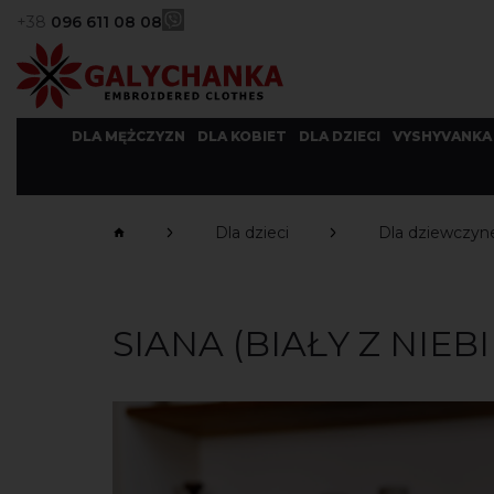
+38
096 611 08 08
DLA MĘŻCZYZN
DLA KOBIET
DLA DZIECI
VYSHYVANKA
Dla dzieci
Dla dziewczyn
SIANA (BIAŁY Z NIEB