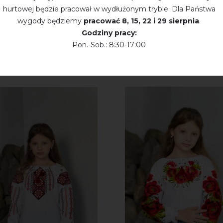
hurtowej będzie pracował w wydłużonym trybie. Dla Państwa
wygody będziemy
pracować
8, 15, 22 і 29 sierpnia
.
Godziny pracy:
Pon.-Sob.: 8:30-17:00
KTY