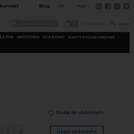
Kontakt
Blog
PL
PLN
Pokaż zakładki (0)
0
(
0.00
PLN)
Wejść
LA PAR
AKCESORIA
DLA DOMU
KARTY PODARUNKOWE
Dodaj do ulubionych
Dodaj do koszyka