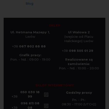
Blog
SKLEP
Ul. Hetmana Mazepy 1
,
Ul Wałowa 2
Lwów
(wejście od Placu
Halickiego) Lwów
+38
067 802 88 88
+38
098 505 01 29
Grafik pracy:
Pon. - Nd. : 09:00 - 19:00
Realizowane są
zamówienia:
Pon. - Nd. : 10:00 - 20:00
SKLEP INTERNETOWY
050 030 18
Godziny pracy
+38
99
Pn. - Pt.:
096 611 08
08:30 - 17:00 (UTC+2)
+38
08