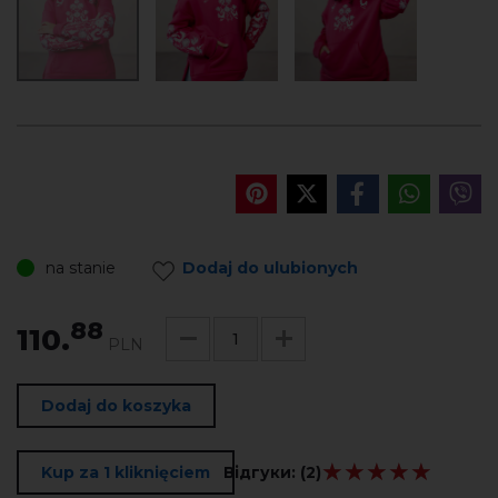
na stanie
Dodaj do ulubionych
88
110.
PLN
Dodaj do koszyka
★★★★★
★★★★★
Kup za 1 kliknięciem
Відгуки:
(2)