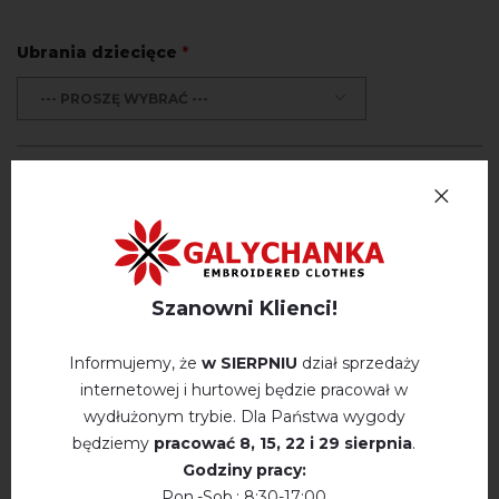
Ubrania dziecięce
*
--- PROSZĘ WYBRAĆ ---
Zwroty i wymiany
Płatność i dostawa
Polityka prywatności
Szanowni Klienci!
Opinie
(2)
Informujemy, że
w SIERPNIU
dział sprzedaży
Opis
internetowej i hurtowej będzie pracował w
wydłużonym trybie. Dla Państwa wygody
będziemy
pracować
8, 15, 22 і 29 sierpnia
.
Godziny pracy:
OPINIE O RANKOVA ROSA (RÓŻOWY)
Pon.-Sob.: 8:30-17:00