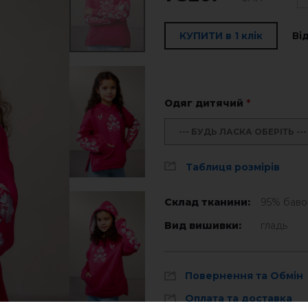
КУПИТИ в 1 клік
Ві
Одяг дитячий
*
--- БУДЬ ЛАСКА ОБЕРІТЬ ---
Таблиця розмірів
Склад тканини:
95% баво
Вид вишивки:
гладь
Повернення та Обмін
Оплата та доставка