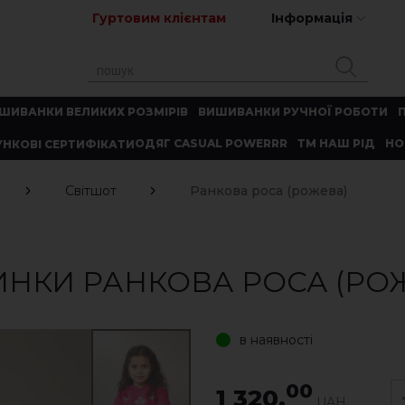
Гуртовим клієнтам
Інформація
ШИВАНКИ ВЕЛИКИХ РОЗМІРІВ
ВИШИВАНКИ РУЧНОЇ РОБОТИ
ОДЯГ CASUAL POWERRR
ТМ НАШ РІД
НО
НКОВІ СЕРТИФІКАТИ
Світшот
Ранкова роса (рожева)
ИНКИ РАНКОВА РОСА (РО
в наявності
00
1 320.
UAH