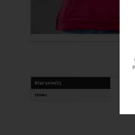
р
Відгуків
(2)
Опис