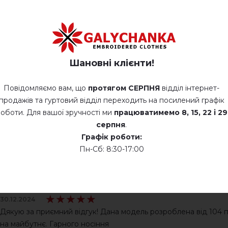
Політика конфіденцій
Шановні клієнти!
Повідомляємо вам, що
протягом СЕРПНЯ
відділ інтернет-
продажів та гуртовий відділ переходить на посилений графік
оботи. Для вашої зручності ми
працюватимемо
8, 15, 22 і 29
серпня
.
Графік роботи:
Пн-Сб: 8:30-17:00
ВІДГУКИ ПРО РАНКОВА РОСА
Galychanka
★★★★★
★★★★★
30.12.2024
Дякую за приємний відгук! Дана модель розроблена від 104 п
на майбутнє. Гарного носіння