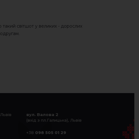
 такий світшот у великих - дорослих
подругам.
 Львів
вул. Валова 2
(вхід з пл.Галицька), Львів
+38
098 505 01 29