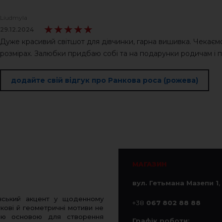
Liudmyla
★★★★★
★★★★★
29.12.2024
Дуже красивий світшот для дівчинки, гарна вишивка. Чекаємо
розмірах. Залюбки придбаю собі та на подарунки родичам і 
додайте свій відгук про Ранкова роса (рожева)
МАГАЗИН
вул. Гетьмана Мазепи 1
,
нський акцент у щоденному
+38
067 802 88 88
кові й геометричні мотиви не
ною основою для створення
Графік роботи: