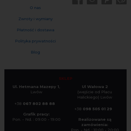
O nas
Zwroty i wymiany
Płatność i dostawa
Polityka prywatności
Blog
SKLEP
Ul. Hetmana Mazepy 1
,
Ul Wałowa 2
Lwów
(wejście od Placu
Halickiego) Lwów
+38
067 802 88 88
+38
098 505 01 29
Grafik pracy:
Pon. - Nd. : 09:00 - 19:00
Realizowane są
zamówienia:
Pon. - Nd. : 10:00 - 20:00