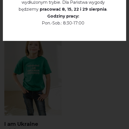
wydłużonym trybie. Dla Państwa wygody
będziemy
pracować
8, 15, 22 і 29 sierpnia
.
WYSZUKAJ PODOBNE PRODUKTY
Godziny pracy:
Pon.-Sob.: 8:30-17:00
I am Ukraine