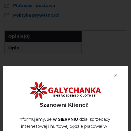
Płatność i dostawa
Polityka prywatności
Opinie
(0)
Opis
OPINIE O ROSKVIT (ZIELONY)
Немає відгуків про цей товар.
napisz opinie Roskvit (zielony)
Szanowni Klienci!
Informujemy, że
w SIERPNIU
dział sprzedaży
internetowej i hurtowej będzie pracował w