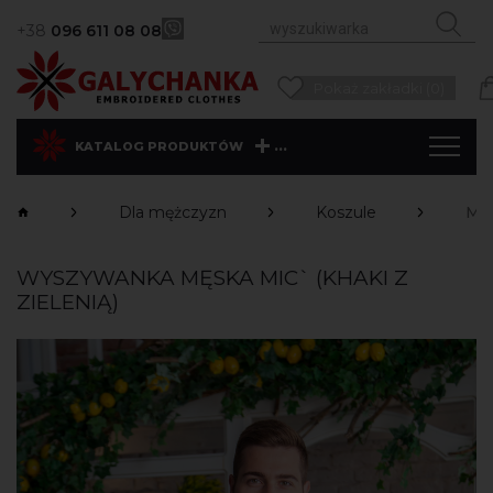
+38
096 611 08 08
Pokaż zakładki (0)
...
KATALOG PRODUKTÓW
Dla mężczyzn
Koszule
Mic
WYSZYWANKA MĘSKA MIC` (KHAKI Z
ZIELENIĄ)