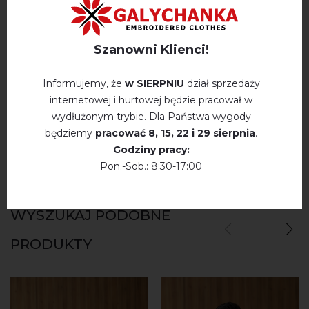
OPINIE O MIC` (KHAKI Z ZIELENIĄ)
Szanowni Klienci!
Немає відгуків про цей товар.
Informujemy, że
w SIERPNIU
dział sprzedaży
internetowej i hurtowej będzie pracował w
napisz opinie Mic` (khaki z zielenią)
wydłużonym trybie. Dla Państwa wygody
będziemy
pracować
8, 15, 22 і 29 sierpnia
.
Godziny pracy:
Pon.-Sob.: 8:30-17:00
WYSZUKAJ PODOBNE
PRODUKTY