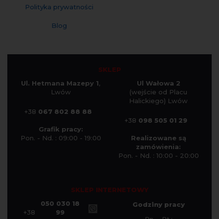
Polityka prywatności
Blog
SKLEP
Ul. Hetmana Mazepy 1
,
Ul Wałowa 2
Lwów
(wejście od Placu
Halickiego) Lwów
+38
067 802 88 88
+38
098 505 01 29
Grafik pracy:
Pon. - Nd. : 09:00 - 19:00
Realizowane są
zamówienia:
Pon. - Nd. : 10:00 - 20:00
SKLEP INTERNETOWY
050 030 18
Godziny pracy
+38
99