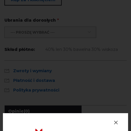
Ubrania dla dorosłych
*
--- PROSZĘ WYBRAĆ ---
Skład płótno:
40% len 30% bawelna 30% wiskoza
Zwroty i wymiany
Płatność i dostawa
Polityka prywatności
Opinie
(0)
Opis