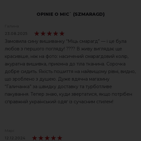
OPINIE O MIC` (SZMARAGD)
Галина
★★★★★
★★★★★
23.08.2025
Замовила сину вишиванку “Міць смарагд” — і це була
любов з першого погляду! ???? В живу виглядає ще
красивіше, ніж на фото: насичений смарагдовий колір,
акуратна вишивка, приємна до тіла тканина. Сорочка
добре сидить. Якість пошиття на найвищому рівні, видно,
що зроблено з душею. Дуже вдячна магазину
“Галичанка” за швидку доставку та турботливе
пакування. Тепер знаю, куди звертатися, якщо потрібен
справжній український одяг із сучасним стилем!
Марі
★★★★★
★★★★★
12.12.2024