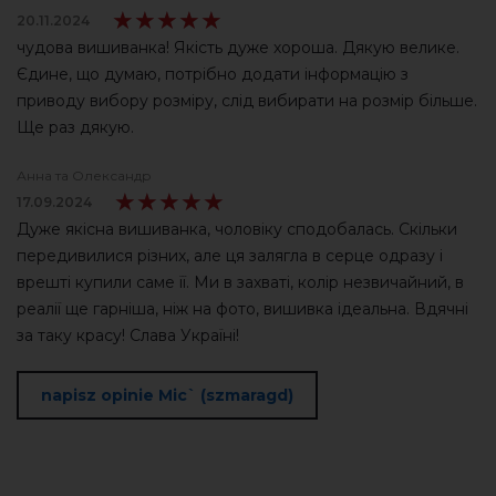
★★★★★
★★★★★
20.11.2024
чудова вишиванка! Якість дуже хороша. Дякую велике.
Єдине, що думаю, потрібно додати інформацію з
приводу вибору розміру, слід вибирати на розмір більше.
Ще раз дякую.
Анна та Олександр
★★★★★
★★★★★
17.09.2024
Дуже якісна вишиванка, чоловіку сподобалась. Скільки
передивилися різних, але ця залягла в серце одразу і
врешті купили саме її. Ми в захваті, колір незвичайний, в
реалії ще гарніша, ніж на фото, вишивка ідеальна. Вдячні
за таку красу! Слава Україні!
napisz opinie Mic` (szmaragd)