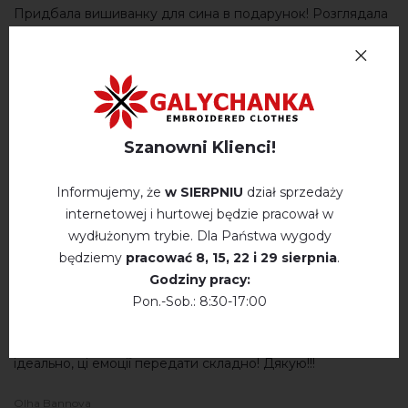
Придбала вишиванку для сина в подарунок! Розглядала
багато різних варіантів, але все було не те. Я працюю в
магазині фурнітури, якось зайшла постійна покупчиня, їй
треба було обрати кнопки, що б переробити рукав для
клієнтки, яка напередодні виступу зламала руку і не
могла надягнути вишиванку. Коли вона дістала
вишиванку, вона мені дуже сподобалась! Я зразу ж
Szanowni Klienci!
запитала де придбали таку красу, вона мені дала
посилання на ваш магазин. Ввечері я зайшла на сайт і
Informujemy, że
w SIERPNIU
dział sprzedaży
зразу ж знайшла те що треба!
internetowej i hurtowej będzie pracował w
Сподобалось все і тканина і малюнок і те, що вишивка
wydłużonym trybie. Dla Państwa wygody
позаду, ще й Тризуб! ( Син ветеран війни)
będziemy
pracować
8, 15, 22 і 29 sierpnia
.
Менеджер попередила про те, що треба обирати за
Godziny pracy:
розміром більшу,я дослухалась до поради і дуже вдячна!
Pon.-Sob.: 8:30-17:00
Отримавши посилку я не розпаковувала сама,
дочекалась сина , він зразу надягнув, сорочка сіла
ідеально, ці емоції передати складно! Дякую!!!
Olha Bannova