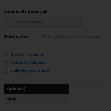
Ubrania dla dorosłych
*
--- PROSZĘ WYBRAĆ ---
Skład płótno:
40% len 30% bawelna 30% wiscoza
Zwroty i wymiany
Płatność i dostawa
Polityka prywatności
Opinie
(4)
Opis