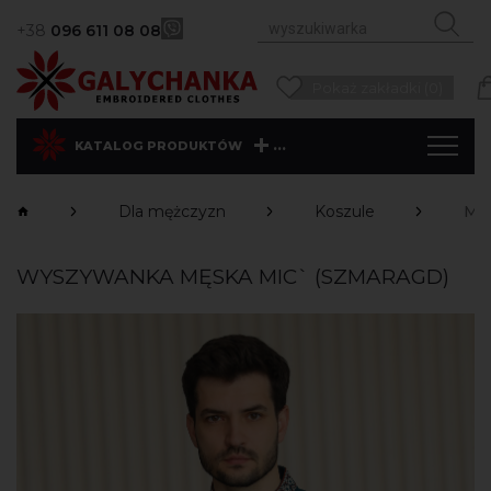
+38
096 611 08 08
Pokaż zakładki (0)
...
KATALOG PRODUKTÓW
Dla mężczyzn
Koszule
Mic
WYSZYWANKA MĘSKA MIC` (SZMARAGD)