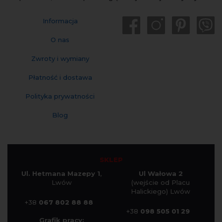
Informacja
O nas
Zwroty i wymiany
Płatność i dostawa
Polityka prywatności
Blog
SKLEP
Ul. Hetmana Mazepy 1
,
Ul Wałowa 2
Lwów
(wejście od Placu
Halickiego) Lwów
+38
067 802 88 88
+38
098 505 01 29
Grafik pracy: