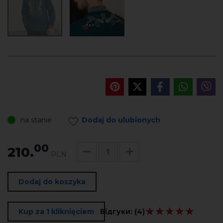
na stanie
Dodaj do ulubionych
00
210.
PLN
Dodaj do koszyka
★★★★★
★★★★★
Kup za 1 kliknięciem
Відгуки:
(4)