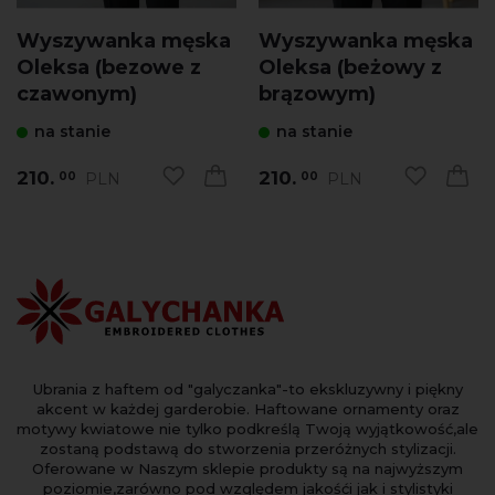
Wyszywanka męska
Wyszywanka męska
Oleksa (bezowe z
Oleksa (beżowy z
czawonym)
brązowym)
na stanie
na stanie
210.
210.
PLN
PLN
00
00
Ubrania z haftem od "galyczanka"-to ekskluzywny i piękny
akcent w każdej garderobie. Haftowane ornamenty oraz
motywy kwiatowe nie tylko podkreślą Twoją wyjątkowość,ale
zostaną podstawą do stworzenia przeróżnych stylizacji.
Oferowane w Naszym sklepie produkty są na najwyższym
poziomie,zarówno pod względem jakośći jak i stylistyki