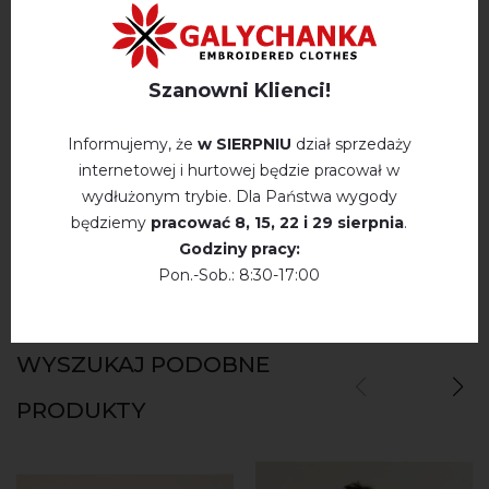
Szanowni Klienci!
OPINIE O RISHUCHIST (CZARNY Z BRĄZOWYM)
Немає відгуків про цей товар.
Informujemy, że
w SIERPNIU
dział sprzedaży
internetowej i hurtowej będzie pracował w
napisz opinie Rishuchist (czarny z brązowym)
wydłużonym trybie. Dla Państwa wygody
będziemy
pracować
8, 15, 22 і 29 sierpnia
.
Godziny pracy:
Pon.-Sob.: 8:30-17:00
WYSZUKAJ PODOBNE
PRODUKTY