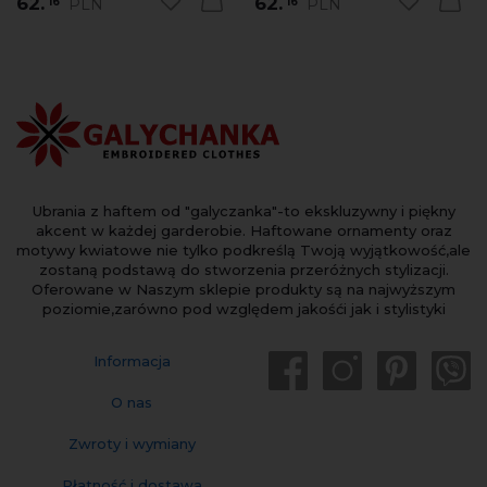
62.
62.
PLN
PLN
16
16
Ubrania z haftem od "galyczanka"-to ekskluzywny i piękny
akcent w każdej garderobie. Haftowane ornamenty oraz
motywy kwiatowe nie tylko podkreślą Twoją wyjątkowość,ale
zostaną podstawą do stworzenia przeróżnych stylizacji.
Oferowane w Naszym sklepie produkty są na najwyższym
poziomie,zarówno pod względem jakośći jak i stylistyki
Informacja
O nas
Zwroty i wymiany
Płatność i dostawa