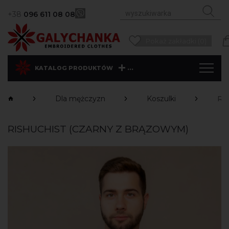
+38
096 611 08 08
Pokaż zakładki (0)
...
KATALOG PRODUKTÓW
Dla mężczyzn
Koszulki
Ri
RISHUCHIST (CZARNY Z BRĄZOWYM)