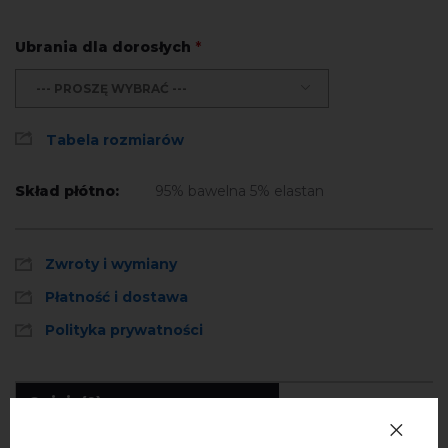
Ubrania dla dorosłych
*
--- PROSZĘ WYBRAĆ ---
Tabela rozmiarów
Skład płótno:
95% bawelna 5% elastan
Zwroty i wymiany
Płatność i dostawa
Polityka prywatności
Opinie
(0)
Opis