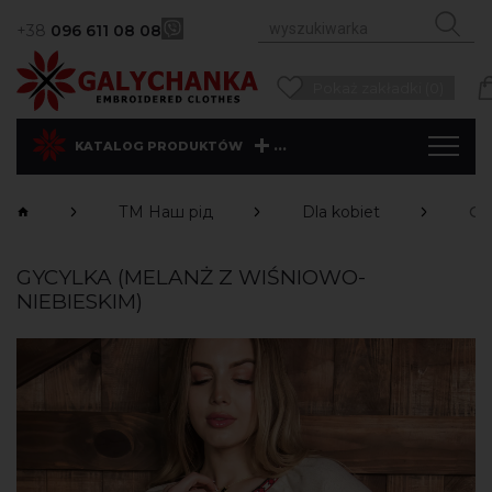
+38
096 611 08 08
Pokaż zakładki (0)
...
KATALOG PRODUKTÓW
ТМ Наш рід
Dla kobiet
Gy
GYCYLKA (MELANŻ Z WIŚNIOWO-
NIEBIESKIM)