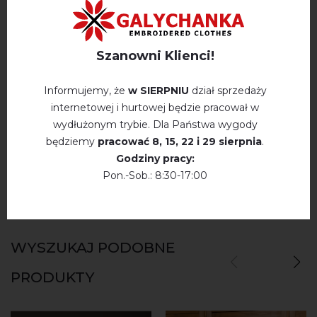
OPINIE O GYCYLKA (MELANŻ Z WIŚNIOWO-
Szanowni Klienci!
NIEBIESKIM)
Немає відгуків про цей товар.
Informujemy, że
w SIERPNIU
dział sprzedaży
internetowej i hurtowej będzie pracował w
napisz opinie Gycylka (melanż z wiśniowo-
wydłużonym trybie. Dla Państwa wygody
niebieskim)
będziemy
pracować
8, 15, 22 і 29 sierpnia
.
Godziny pracy:
Pon.-Sob.: 8:30-17:00
WYSZUKAJ PODOBNE
PRODUKTY