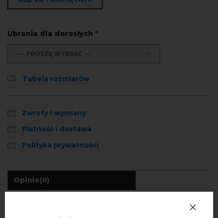
Ubrania dla dorosłych
*
--- PROSZĘ WYBRAĆ ---
Tabela rozmiarów
Zwroty i wymiany
Płatność i dostawa
Polityka prywatności
Opinie
(0)
Opis