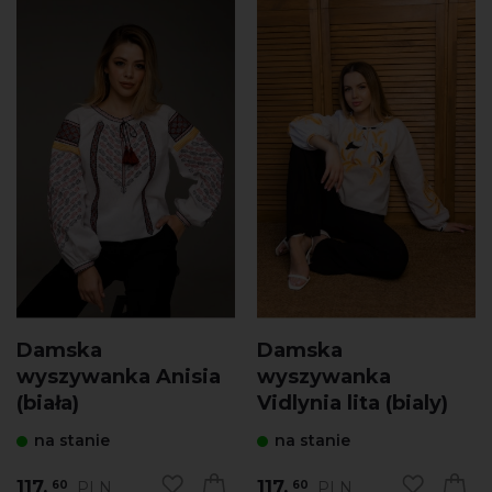
Damska
Damska
wyszywanka Anisia
wyszywanka
(biała)
Vidlynia lita (bialy)
na stanie
na stanie
117.
117.
PLN
PLN
60
60