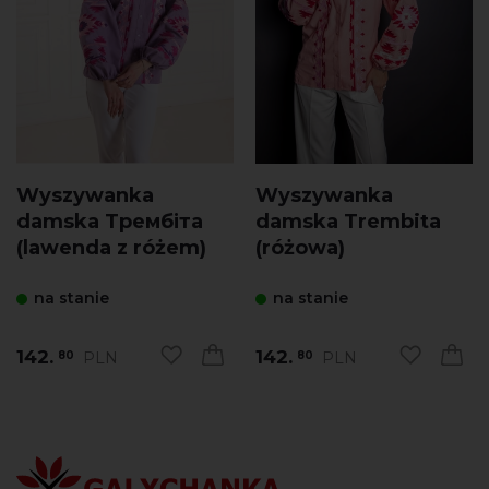
Wyszywanka
Wyszywanka
damska Трембіта
damska Trembita
(lawenda z różem)
(różowa)
na stanie
na stanie
142.
142.
PLN
PLN
80
80