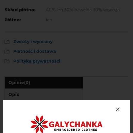
Skład płótno:
40% len 30% bawelna 30% wiscoza
Płótno:
len
Zwroty i wymiany
Płatność i dostawa
Polityka prywatności
Opinie
(0)
Opis
OPINIE O POLYMIANUY VUHOR (CZARNY)