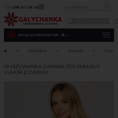
+38
096 611 08 08
Pokaż zakładki (0)
...
KATALOG PRODUKTÓW
Dla kobiet
Koszule
Polymi
WYSZYWANKA DAMSKA POLYMIANUY
VUHOR (CZARNY)