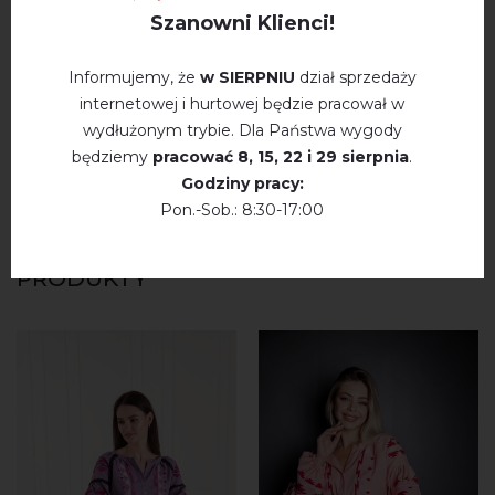
Немає відгуків про цей товар.
Szanowni Klienci!
napisz opinie Polymianuy vuhor (czarny)
Informujemy, że
w SIERPNIU
dział sprzedaży
internetowej i hurtowej będzie pracował w
wydłużonym trybie. Dla Państwa wygody
będziemy
pracować
8, 15, 22 і 29 sierpnia
.
Godziny pracy:
Pon.-Sob.: 8:30-17:00
WYSZUKAJ PODOBNE
PRODUKTY