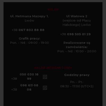
SKLEP
Ul. Hetmana Mazepy 1
,
Ul Wałowa 2
Lwów
(wejście od Placu
Halickiego) Lwów
+38
067 802 88 88
+38
098 505 01 29
Grafik pracy:
Pon. - Nd. : 09:00 - 19:00
Realizowane są
zamówienia:
Pon. - Nd. : 10:00 - 20:00
SKLEP INTERNETOWY
050 030 18
Godziny pracy
+38
99
Pn. - Pt.:
096 611 08
08:30 - 17:00 (UTC+2)
+38
08