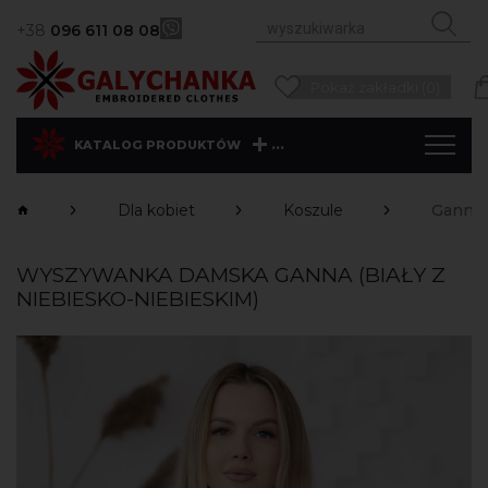
+38
096 611 08 08
Pokaż zakładki (0)
...
KATALOG PRODUKTÓW
Dla kobiet
Koszule
Ganna 
WYSZYWANKA DAMSKA GANNA (BIAŁY Z
NIEBIESKO-NIEBIESKIM)