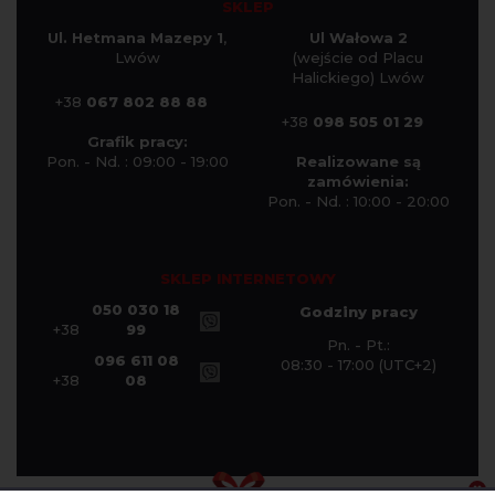
SKLEP
Ul. Hetmana Mazepy 1
,
Ul Wałowa 2
Lwów
(wejście od Placu
Halickiego) Lwów
+38
067 802 88 88
+38
098 505 01 29
Grafik pracy:
Pon. - Nd. : 09:00 - 19:00
Realizowane są
zamówienia:
Pon. - Nd. : 10:00 - 20:00
SKLEP INTERNETOWY
050 030 18
Godziny pracy
+38
99
Pn. - Pt.:
096 611 08
08:30 - 17:00 (UTC+2)
+38
08