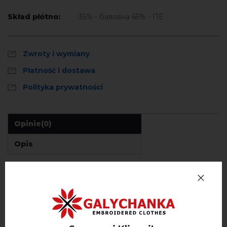
Skład płótno:
35% - бавовна 65% - ПЕ
Zwroty i wymiany
Płatność i dostawa
Polityka prywatności
Opinie
(0)
Opis
OPINIE O GANNA (BIAŁY Z NIEBIESKO-NIEBIESKIM)
Немає відгуків про цей товар.