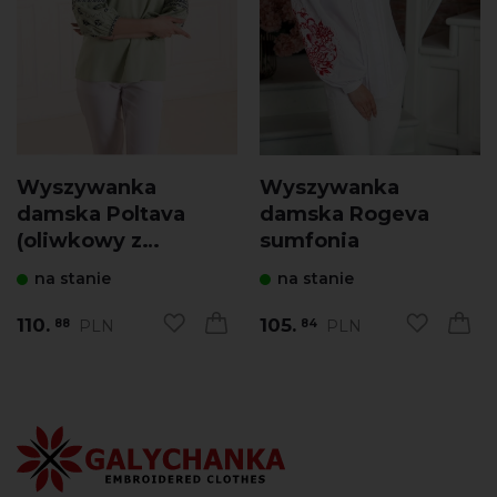
Wyszywanka
Wyszywanka
damska Poltava
damska Rogeva
(oliwkowy z
sumfonia
niebieskim)
na stanie
na stanie
110.
105.
PLN
PLN
88
84