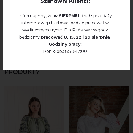
Szanowni Klienci!
napisz opinie Ganna (biały z niebiesko-
niebieskim)
Informujemy, że
w SIERPNIU
dział sprzedaży
internetowej i hurtowej będzie pracował w
wydłużonym trybie. Dla Państwa wygody
będziemy
pracować
8, 15, 22 і 29 sierpnia
.
Godziny pracy:
Pon.-Sob.: 8:30-17:00
WYSZUKAJ PODOBNE
PRODUKTY