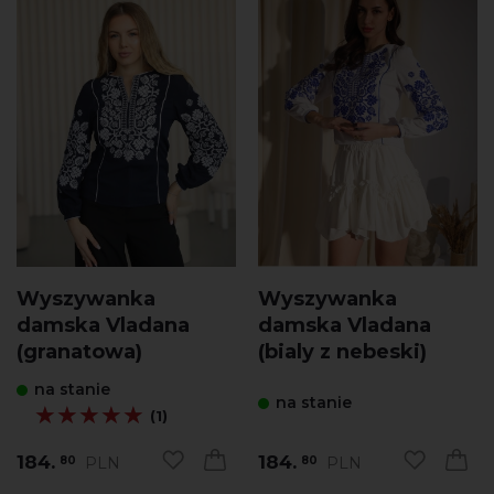
Wyszywanka
Wyszywanka
damska Vladana
damska Vladana
(granatowa)
(bialy z nebeski)
na stanie
na stanie
★★★★★
★★★★★
(1)
184.
184.
PLN
PLN
80
80