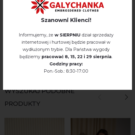
OPINIE O BOGYSLAVA (BEŻ Z WIŚNIOWYM)
Szanowni Klienci!
Немає відгуків про цей товар.
Informujemy, że
w SIERPNIU
dział sprzedaży
internetowej i hurtowej będzie pracował w
napisz opinie Bogyslava (beż z wiśniowym)
wydłużonym trybie. Dla Państwa wygody
będziemy
pracować
8, 15, 22 і 29 sierpnia
.
Godziny pracy:
Pon.-Sob.: 8:30-17:00
WYSZUKAJ PODOBNE
PRODUKTY