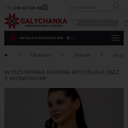
+38
096 611 08 08
Pokaż zakładki (0)
...
KATALOG PRODUKTÓW
Dla kobiet
Koszule
Bogysl
WYSZYWANKA DAMSKA BOGYSLAVA (BEŻ
Z WIŚNIOWYM)