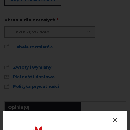
Ubrania dla dorosłych
*
--- PROSZĘ WYBRAĆ ---
Tabela rozmiarów
Zwroty i wymiany
Płatność i dostawa
Polityka prywatności
Opinie
(0)
Opis