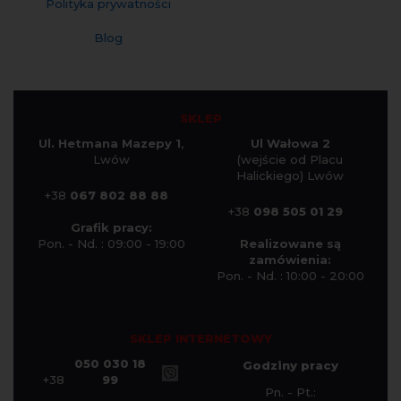
Polityka prywatności
Blog
SKLEP
Ul. Hetmana Mazepy 1
,
Ul Wałowa 2
Lwów
(wejście od Placu
Halickiego) Lwów
+38
067 802 88 88
+38
098 505 01 29
Grafik pracy:
Pon. - Nd. : 09:00 - 19:00
Realizowane są
zamówienia:
Pon. - Nd. : 10:00 - 20:00
SKLEP INTERNETOWY
050 030 18
Godziny pracy
+38
99
Pn. - Pt.: