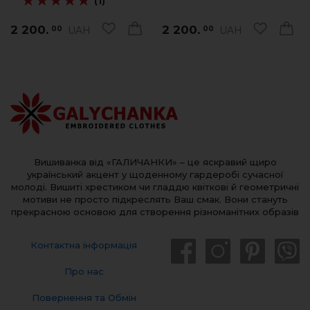
★★★★★
★★★★★
(1)
2 200.
2 200.
UAH
UAH
00
00
Вишиванка від «ГАЛИЧАНКИ» – це яскравий щиро
український акцент у щоденному гардеробі сучасної
молоді. Вишиті хрестиком чи гладдю квіткові й геометричні
мотиви не просто підкреслять Ваш смак. Вони стануть
прекрасною основою для створення різноманітних образів
Контактна інформація
Про нас
Повернення та Обмін