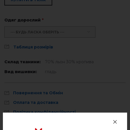
Одяг дорослий
*
--- БУДЬ ЛАСКА ОБЕРІТЬ ---
Таблиця розмірів
Склад тканини:
70% льон 30% кропива
Вид вишивки:
гладь
Повернення та Обмін
Оплата та доставка
Політика конфіденційності