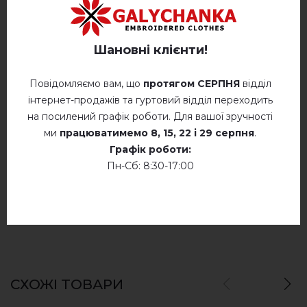
Відгуків
(0)
Опис
Шановні клієнти!
Повідомляємо вам, що
протягом СЕРПНЯ
відділ
ВІДГУКИ ПРО БОГУСЛАВА (БЕЖЕВА З ВИШНЕВИМ)
інтернет-продажів та гуртовий відділ переходить
на посилений графік роботи. Для вашої зручності
Немає відгуків про цей товар.
ми
працюватимемо
8, 15, 22 і 29 серпня
.
Графік роботи:
додайте свій відгук про Богуслава (бежева з
Пн-Сб: 8:30-17:00
вишневим)
СХОЖІ ТОВАРИ