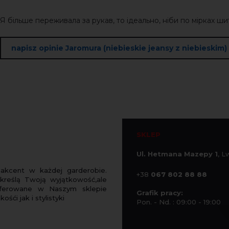
Я більше переживала за рукав, то ідеально, ніби по мірках ши
napisz opinie Jaromura (niebieskie jeansy z niebieskim)
SKLEP
Ul. Hetmana Mazepy 1
, 
 akcent w każdej garderobie.
+38
067 802 88 88
reślą Twoją wyjątkowość,ale
 Oferowane w Naszym sklepie
Grafik pracy:
ći jak i stylistyki
Pon. - Nd. : 09:00 - 19:00