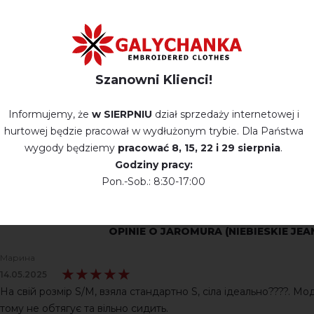
Szanowni Klienci!
Informujemy, że
w SIERPNIU
dział sprzedaży internetowej i
hurtowej będzie pracował w wydłużonym trybie. Dla Państwa
wygody będziemy
pracować
8, 15, 22 і 29 sierpnia
.
Godziny pracy:
Pon.-Sob.: 8:30-17:00
OPINIE O JAROMURA (NIEBIESKIE JEA
Марина
★★★★★
★★★★★
14.05.2025
На свій розмір S/M, взяла стандартно S, сіла ідеально????. Мо
тому не обтягує та вільно сидить.