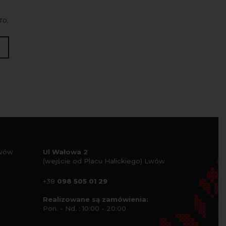
то.
Lwów
Ul Wałowa 2
(wejście od Placu Halickiego) Lwów
+38
098 505 01 29
Realizowane są zamówienia:
Pon. - Nd. : 10:00 - 20:00