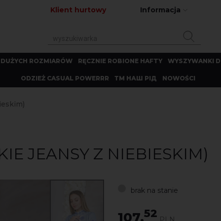
Klient hurtowy
Informacja
 DUŻYCH ROZMIARÓW
RĘCZNIE ROBIONE HAFTY
WYSZYWANKI D
ODZIEŻ CASUAL POWERRR
ТМ НАШ РІД
NOWOŚCI
ieskim)
IE JEANSY Z NIEBIESKIM)
brak na stanie
52
107.
PLN