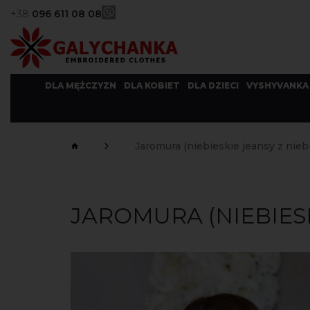
+38
096 611 08 08
DLA MĘŻCZYZN
DLA KOBIET
DLA DZIECI
VYSHYVANKA
Jaromura (niebieskie jeansy z nieb
JAROMURA (NIEBIESK