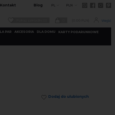
Kontakt
Blog
PL
PLN
Pokaż zakładki (0)
0
(
0.00
PLN)
Wejść
LA PAR
AKCESORIA
DLA DOMU
KARTY PODARUNKOWE
Dodaj do ulubionych