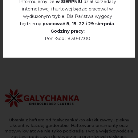
Informujemy, że
w SIERPNIU
dział sprzedaży
internetowej i hurtowej będzie pracował w
wydłużonym trybie. Dla Państwa wygody
OPINIE O PLAY (KREM)
będziemy
pracować
8, 15, 22 і 29 sierpnia
.
Godziny pracy:
Немає відгуків про цей товар.
Pon.-Sob.: 8:30-17:00
napisz opinie Play (krem)
Ubrania z haftem od "galyczanka"-to ekskluzywny i piękny
akcent w każdej garderobie. Haftowane ornamenty oraz
motywy kwiatowe nie tylko podkreślą Twoją wyjątkowość,ale
zostaną podstawą do stworzenia przeróżnych stylizacji.