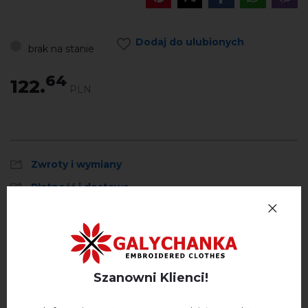
Dodaj do ulubionych
brak na stanie
64
122.
PLN
Zwroty i wymiany
Płatność i dostawa
Polityka prywatności
Opinie
(0)
Szanowni Klienci!
Opis