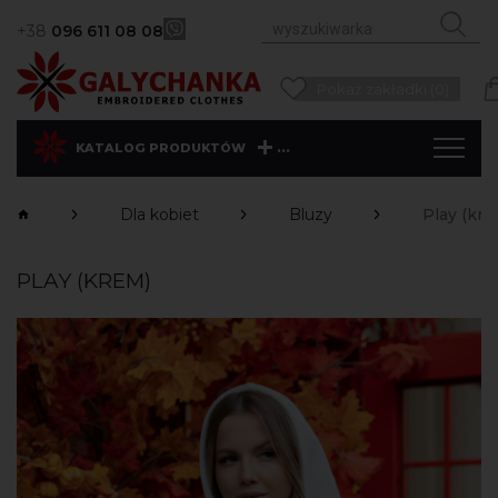
+38
096 611 08 08
Pokaż zakładki (0)
...
KATALOG PRODUKTÓW
Dla kobiet
Bluzy
Play (kre
PLAY (KREM)