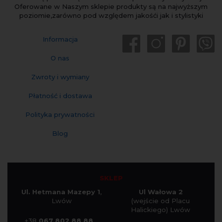
Oferowane w Naszym sklepie produkty są na najwyższym
poziomie,zarówno pod względem jakośći jak i stylistyki
Informacja
O nas
Zwroty i wymiany
Płatność i dostawa
Polityka prywatności
Blog
SKLEP
Ul. Hetmana Mazepy 1
,
Ul Wałowa 2
Lwów
(wejście od Placu
Halickiego) Lwów
+38
067 802 88 88