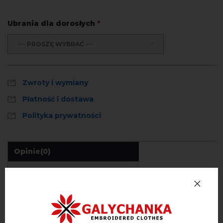
Ubrania dla dorosłych
*
--- PROSZĘ WYBRAĆ ---
Zwroty i wymiany
Płatność i dostawa
Polityka prywatności
Opinie
(0)
Opis
OPINIE O KRYSTAL (CZARNA)