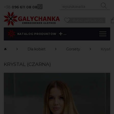
+38
096 611 08 08
Pokaż zakładki (0)
...
KATALOG PRODUKTÓW
Dla kobiet
Gorsety
Krystal
KRYSTAL (CZARNA)