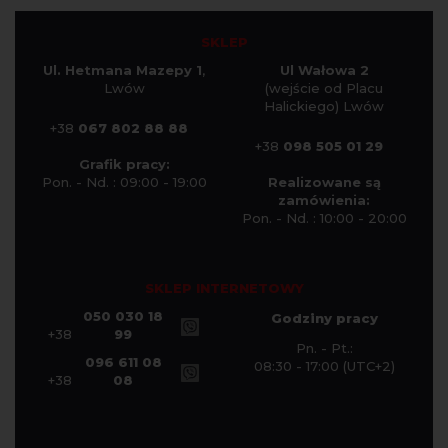
SKLEP
Ul. Hetmana Mazepy 1
,
Ul Wałowa 2
Lwów
(wejście od Placu
Halickiego) Lwów
+38
067 802 88 88
+38
098 505 01 29
Grafik pracy:
Pon. - Nd. : 09:00 - 19:00
Realizowane są
zamówienia:
Pon. - Nd. : 10:00 - 20:00
SKLEP INTERNETOWY
050 030 18
Godziny pracy
+38
99
Pn. - Pt.:
096 611 08
08:30 - 17:00 (UTC+2)
+38
08