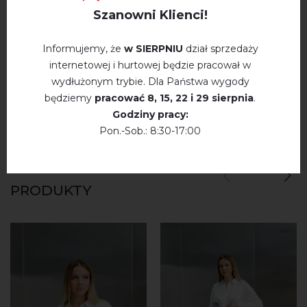
Szanowni Klienci!
Немає відгуків про цей товар.
Informujemy, że
w SIERPNIU
dział sprzedaży
napisz opinie Krystal (czarna)
internetowej i hurtowej będzie pracował w
wydłużonym trybie. Dla Państwa wygody
będziemy
pracować
8, 15, 22 і 29 sierpnia
.
Godziny pracy:
Pon.-Sob.: 8:30-17:00
WYSZUKAJ PODOBNE
PRODUKTY