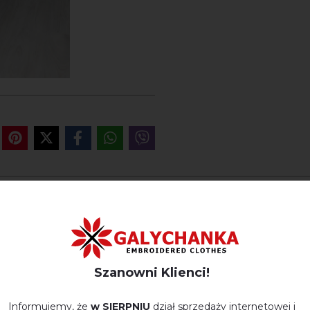
OPINIE O CHARIVNIST` (B
Немає відгуків про цей товар.
Szanowni Klienci!
napisz opinie Charivnist` (biały)
Informujemy, że
w SIERPNIU
dział sprzedaży internetowej i