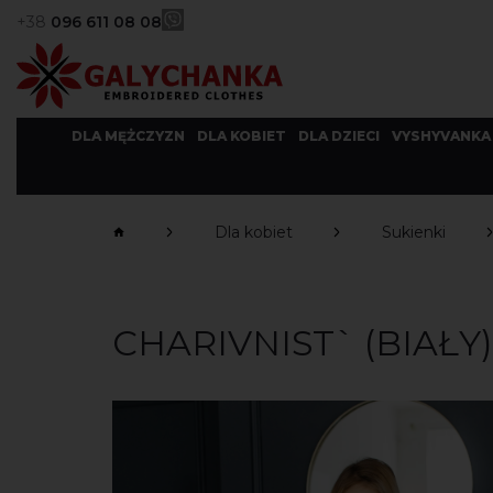
+38
096 611 08 08
DLA MĘŻCZYZN
DLA KOBIET
DLA DZIECI
VYSHYVANKA
Dla kobiet
Sukienki
CHARIVNIST` (BIAŁY)