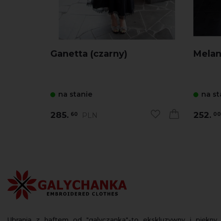
Ganetta (czarny)
Melani
na stanie
na st
285.
252.
PLN
60
00
Ubrania z haftem od "galyczanka"-to ekskluzywny i piękny