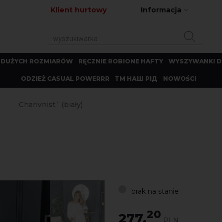
Klient hurtowy
Informacja
 DUŻYCH ROZMIARÓW
RĘCZNIE ROBIONE HAFTY
WYSZYWANKI D
ODZIEŻ CASUAL POWERRR
ТМ НАШ РІД
NOWOŚCI
Charivnist` (biały)
brak na stanie
20
277.
PLN