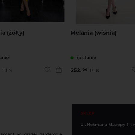
a (żółty)
Melania (wiśnia)
anie
na stanie
252.
PLN
PLN
00
SKLEP
Ul. Hetmana Mazepy 1
, 
 akcent w każdej garderobie.