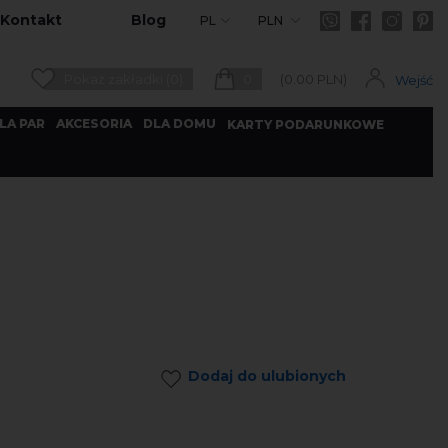
Kontakt
Blog
PL
PLN
Pokaż zakładki (0)
0
(
0.00
PLN)
Wejść
LA PAR
AKCESORIA
DLA DOMU
KARTY PODARUNKOWE
Dodaj do ulubionych