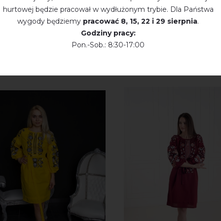
hurtowej będzie pracował w wydłużonym trybie. Dla Państwa
wygody będziemy
pracować
8, 15, 22 і 29 sierpnia
.
Godziny pracy:
Pon.-Sob.: 8:30-17:00
KTY