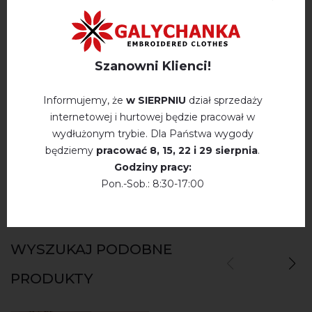
OPINIE O MELANIA (NUDE Z DODATKIEM SZAMPANA)
Szanowni Klienci!
Немає відгуків про цей товар.
Informujemy, że
w SIERPNIU
dział sprzedaży
internetowej i hurtowej będzie pracował w
napisz opinie Melania (nude z dodatkiem
wydłużonym trybie. Dla Państwa wygody
szampana)
będziemy
pracować
8, 15, 22 і 29 sierpnia
.
Godziny pracy:
Pon.-Sob.: 8:30-17:00
WYSZUKAJ PODOBNE
PRODUKTY