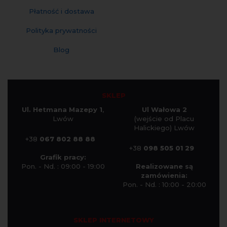
Płatność i dostawa
Polityka prywatności
Blog
SKLEP
Ul. Hetmana Mazepy 1
,
Ul Wałowa 2
Lwów
(wejście od Placu
Halickiego) Lwów
+38
067 802 88 88
+38
098 505 01 29
Grafik pracy:
Pon. - Nd. : 09:00 - 19:00
Realizowane są
zamówienia:
Pon. - Nd. : 10:00 - 20:00
SKLEP INTERNETOWY