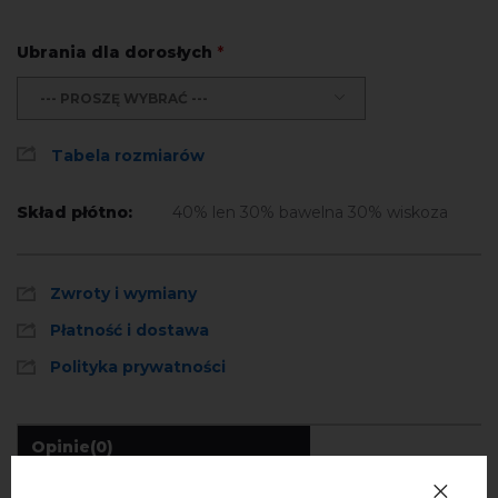
Ubrania dla dorosłych
*
--- PROSZĘ WYBRAĆ ---
Tabela rozmiarów
Skład płótno:
40% len 30% bawelna 30% wiskoza
Zwroty i wymiany
Płatność i dostawa
Polityka prywatności
Opinie
(0)
Opis