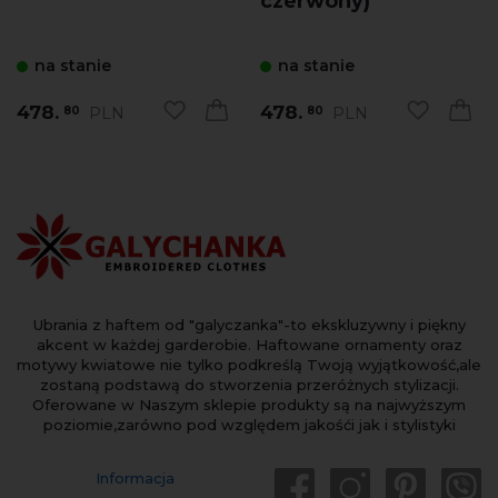
czerwony)
na stanie
na stanie
478.
478.
PLN
PLN
80
80
Ubrania z haftem od "galyczanka"-to ekskluzywny i piękny
akcent w każdej garderobie. Haftowane ornamenty oraz
motywy kwiatowe nie tylko podkreślą Twoją wyjątkowość,ale
zostaną podstawą do stworzenia przeróżnych stylizacji.
Oferowane w Naszym sklepie produkty są na najwyższym
poziomie,zarówno pod względem jakośći jak i stylistyki
Informacja