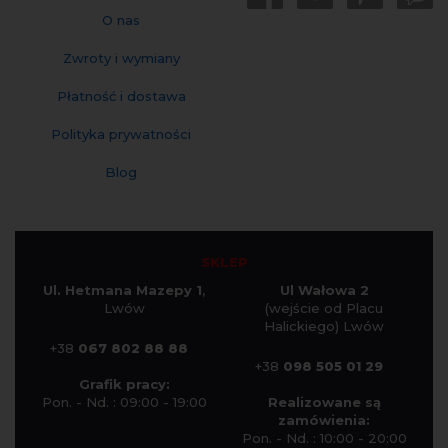
O nas
Zwroty i wymiany
Płatność i dostawa
Polityka prywatności
Blog
SKLEP
Ul. Hetmana Mazepy 1
,
Ul Wałowa 2
Lwów
(wejście od Placu
Halickiego) Lwów
+38
067 802 88 88
+38
098 505 01 29
Grafik pracy:
Pon. - Nd. : 09:00 - 19:00
Realizowane są
zamówienia:
Pon. - Nd. : 10:00 - 20:00