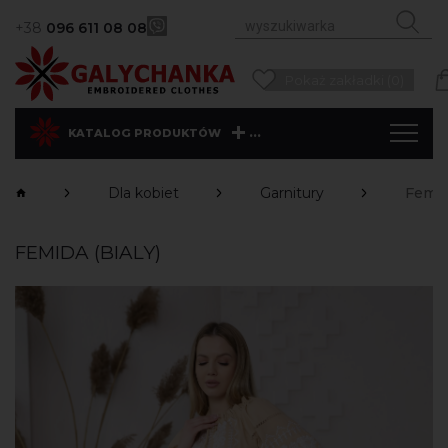
+38
096 611 08 08
Pokaż zakładki (0)
...
KATALOG PRODUKTÓW
Dla kobiet
Garnitury
Femida
FEMIDA (BIALY)