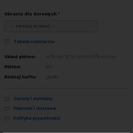
Ubrania dla dorosłych
*
--- PROSZĘ WYBRAĆ ---
Tabela rozmiarów
Skład płótno:
40% lien 30% cotton 30% viscoze
Płótno:
len
Rodzaj haftu:
gladki
Zwroty i wymiany
Płatność i dostawa
Polityka prywatności