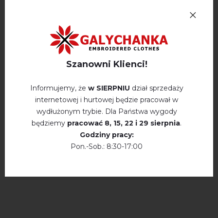
Opinie
(1)
Opis
Szanowni Klienci!
OPINIE O FEMIDA (BIALY)
Informujemy, że
w SIERPNIU
dział sprzedaży
Леся
internetowej i hurtowej będzie pracował w
★★★★★
★★★★★
05.03.2024
wydłużonym trybie. Dla Państwa wygody
Прекрасний фасон! Дуже гарно!
będziemy
pracować
8, 15, 22 і 29 sierpnia
.
Godziny pracy:
napisz opinie Femida (bialy)
Pon.-Sob.: 8:30-17:00