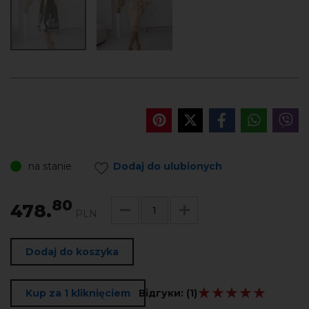
na stanie
Dodaj do ulubionych
80
478.
PLN
Dodaj do koszyka
★★★★★
★★★★★
Kup za 1 kliknięciem
Відгуки:
(1)