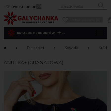
+38
096 611 08 08
Pokaż zakładki (0)
...
KATALOG PRODUKTÓW
Dla kobiet
Koszulki
Krótki
ANUTKA+ (GRANATOWA)