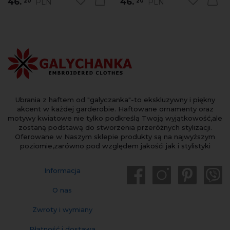
46.
46.
PLN
PLN
20
20
Ubrania z haftem od "galyczanka"-to ekskluzywny i piękny
akcent w każdej garderobie. Haftowane ornamenty oraz
motywy kwiatowe nie tylko podkreślą Twoją wyjątkowość,ale
zostaną podstawą do stworzenia przeróżnych stylizacji.
Oferowane w Naszym sklepie produkty są na najwyższym
poziomie,zarówno pod względem jakośći jak i stylistyki
Informacja
O nas
Zwroty i wymiany
Płatność i dostawa