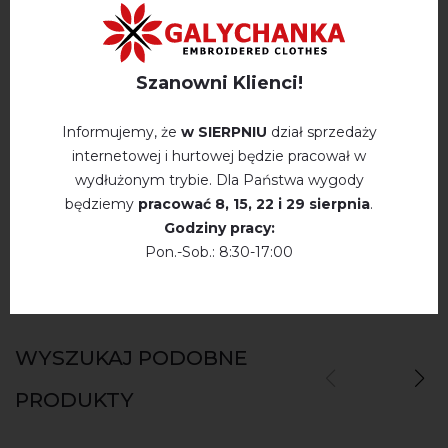
Opis
Szanowni Klienci!
OPINIE O ANUTKA+ (GRANATOWA)
Informujemy, że
w SIERPNIU
dział sprzedaży
Немає відгуків про цей товар.
internetowej i hurtowej będzie pracował w
wydłużonym trybie. Dla Państwa wygody
napisz opinie Anutka+ (granatowa)
będziemy
pracować
8, 15, 22 і 29 sierpnia
.
Godziny pracy:
Pon.-Sob.: 8:30-17:00
WYSZUKAJ PODOBNE
PRODUKTY