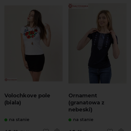
Volochkove pole
Ornament
(biala)
(granatowa z
nebeski)
na stanie
na stanie