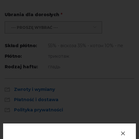
Ubrania dla dorosłych
*
--- PROSZĘ WYBRAĆ ---
Skład płótno:
55% - віскоза 35% - котон 10% - пе
Płótno:
трикотаж
Rodzaj haftu:
гладь
Zwroty i wymiany
Płatność i dostawa
Polityka prywatności
Opinie
(0)