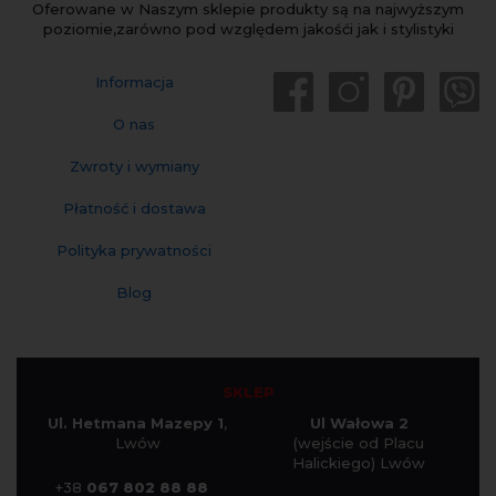
Oferowane w Naszym sklepie produkty są na najwyższym
poziomie,zarówno pod względem jakośći jak i stylistyki
Informacja
O nas
Zwroty i wymiany
Płatność i dostawa
Polityka prywatności
Blog
SKLEP
Ul. Hetmana Mazepy 1
,
Ul Wałowa 2
Lwów
(wejście od Placu
Halickiego) Lwów
+38
067 802 88 88