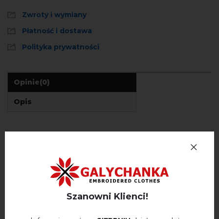
Zwroty i wymiany
Płatność i dostawa
Polityka prywatności
Opinie
(0)
Opis
OPINIE O BUKETYK NEZLAMNOSTI
Немає відгуків про цей товар.
napisz opinie Buketyk nezlamnosti
Szanowni Klienci!