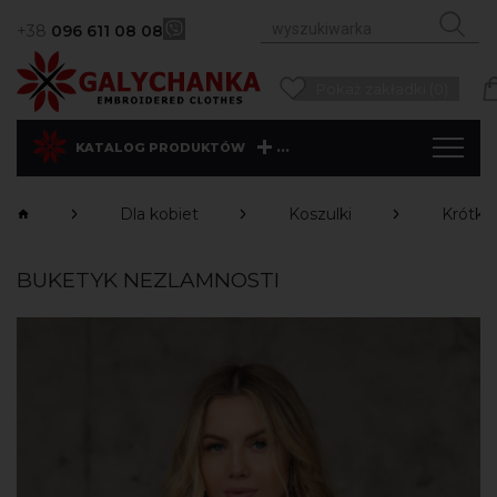
+38
096 611 08 08
Pokaż zakładki (0)
...
KATALOG PRODUKTÓW
Dla kobiet
Koszulki
Krótki
BUKETYK NEZLAMNOSTI