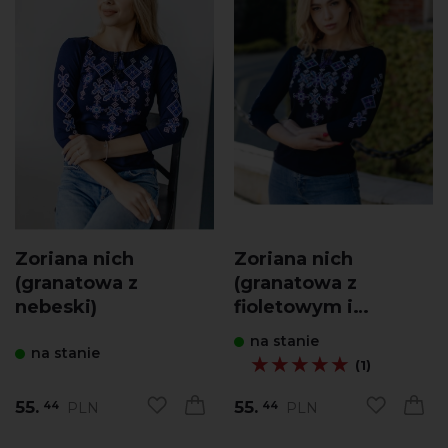
Zoriana nich
Zoriana nich
(granatowa z
(granatowa z
nebeski)
fioletowym i
niebieskim)
na stanie
na stanie
★★★★★
★★★★★
(1)
55.
55.
PLN
PLN
44
44