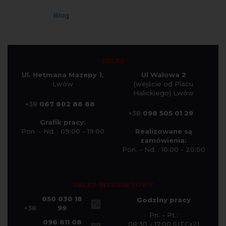
Blog
SKLEP
Ul. Hetmana Mazepy 1
,
Ul Wałowa 2
Lwów
(wejście od Placu
Halickiego) Lwów
+38
067 802 88 88
+38
098 505 01 29
Grafik pracy:
Pon. - Nd. : 09:00 - 19:00
Realizowane są
zamówienia:
Pon. - Nd. : 10:00 - 20:00
SKLEP INTERNETOWY
050 030 18
Godziny pracy
+38
99
Pn. - Pt.:
096 611 08
08:30 - 17:00 (UTC+2)