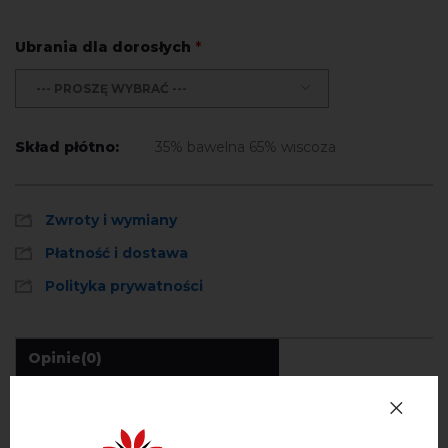
Ubrania dla dorosłych
*
--- PROSZĘ WYBRAĆ ---
Skład płótno:
35% bawelna 65% wiscoza
Zwroty i wymiany
Płatność i dostawa
Polityka prywatności
Opinie
(0)
Opis