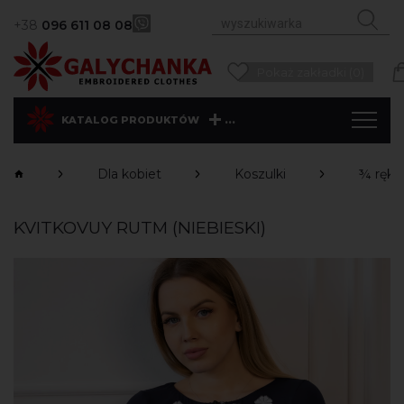
+38
096 611 08 08
Pokaż zakładki (0)
...
KATALOG PRODUKTÓW
Dla kobiet
Koszulki
¾ ręk
KVITKOVUY RUTM (NIEBIESKI)