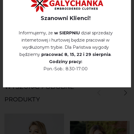
OPINIE O KVITKOVUY RUTM (NIEBIESKI)
Szanowni Klienci!
Немає відгуків про цей товар.
Informujemy, że
w SIERPNIU
dział sprzedaży
napisz opinie Kvitkovuy rutm (niebieski)
internetowej i hurtowej będzie pracował w
wydłużonym trybie. Dla Państwa wygody
będziemy
pracować
8, 15, 22 і 29 sierpnia
.
Godziny pracy:
Pon.-Sob.: 8:30-17:00
WYSZUKAJ PODOBNE
PRODUKTY