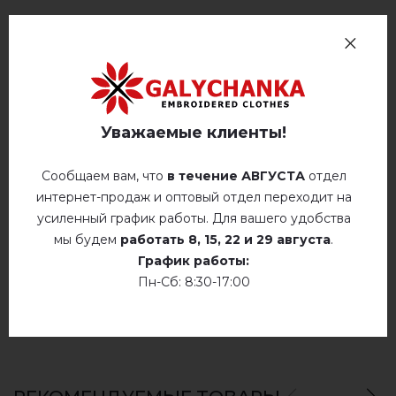
Отзывов
(0)
Описание
Уважаемые клиенты!
ОТЗЫВЫ О ОКСЕН ( МОЛОЧНАЯ С СИН.)
Сообщаем вам, что
в течение АВГУСТА
отдел
Немає відгуків про цей товар.
интернет-продаж и оптовый отдел переходит на
усиленный график работы. Для вашего удобства
добавьте свой отзыв о Оксен ( молочная с
мы будем
работать
8, 15, 22 и 29 августа
.
син.)
График работы:
Пн-Сб: 8:30-17:00