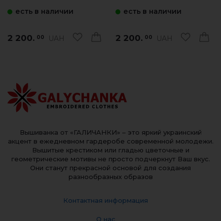
виш.синя)
красным)
есть в наличии
есть в наличии
2 200.
2 200.
UAH
UAH
00
00
Вышиванка от «ГАЛИЧАНКИ» – это яркий украинский
акцент в ежедневном гардеробе современной молодежи.
Вышитые крестиком или гладью цветочные и
геометрические мотивы не просто подчеркнут Ваш вкус.
Они станут прекрасной основой для создания
разнообразных образов
Контактная информация
О нас