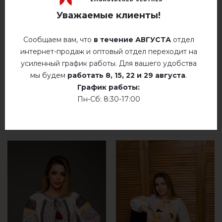
Немає відгуків про цей товар.
Уважаемые клиенты!
добавьте свой отзыв о Єлеонора (черная с
золотом)
Сообщаем вам, что
в течение АВГУСТА
отдел
интернет-продаж и оптовый отдел переходит на
усиленный график работы. Для вашего удобства
мы будем
работать
8, 15, 22 и 29 августа
.
График работы:
Пн-Сб: 8:30-17:00
РЕКОМЕНДУЕМЫЕ ТОВАРЫ