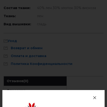
Состав ткани:
40% лен 30% хлопок 30% вискоза
Ткань:
лен
Вид вышивки:
гладь
Уход
Возврат и обмен
Оплата и доставка
Политика Конфиденциальности
Отзывов
(0)
Описание
Стирать при температуре 40° C