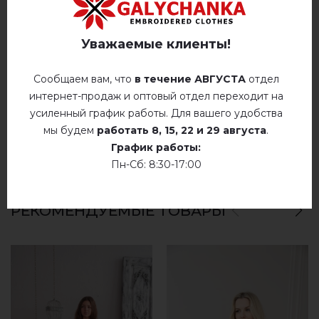
Ручная стирка до 40° C
ОТЗЫВЫ О ВАСИЛЬКОВОЕ ПОЛЕ (БЕЛАЯ)
гладить при температуре 110° C
Уважаемые клиенты!
Немає відгуків про цей товар.
Не сушить у барабанной сушилке
Сообщаем вам, что
в течение АВГУСТА
отдел
добавьте свой отзыв о Васильковое поле
интернет-продаж и оптовый отдел переходит на
Сухая чистка
(белая)
усиленный график работы. Для вашего удобства
Сушить у розложенном виде
мы будем
работать
8, 15, 22 и 29 августа
.
График работы:
Сушить розвешенной
Пн-Сб: 8:30-17:00
не хлорить
РЕКОМЕНДУЕМЫЕ ТОВАРЫ