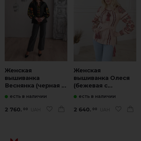
Женская
Женская
вышиванка
вышиванка Олеся
Веснянка (черная с
(бежевая с
оранжевым)
красным)
есть в наличии
есть в наличии
2 760.
2 640.
UAH
UAH
00
00