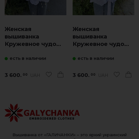
Женская
Женская
вышиванка
вышиванка
Кружевное чудо
Кружевное чудо
(белая с синим)
(белая)
есть в наличии
есть в наличии
3 600.
3 600.
UAH
UAH
00
00
Вышиванка от «ГАЛИЧАНКИ» – это яркий украинский