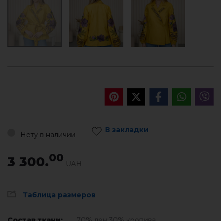
В закладки
Нету в наличии
00
3 300.
UAH
Таблица размеров
Состав ткани:
70% лен 30% кропива