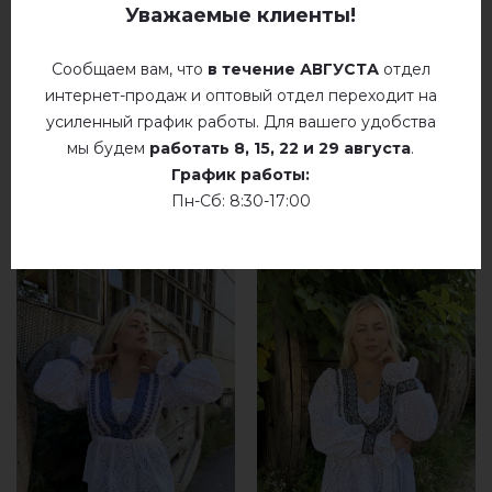
Уважаемые клиенты!
добавьте свой отзыв о Пион (горчичная)
Сообщаем вам, что
в течение АВГУСТА
отдел
интернет-продаж и оптовый отдел переходит на
усиленный график работы. Для вашего удобства
мы будем
работать
8, 15, 22 и 29 августа
.
График работы:
РЕКОМЕНДУЕМЫЕ ТОВАРЫ
Пн-Сб: 8:30-17:00