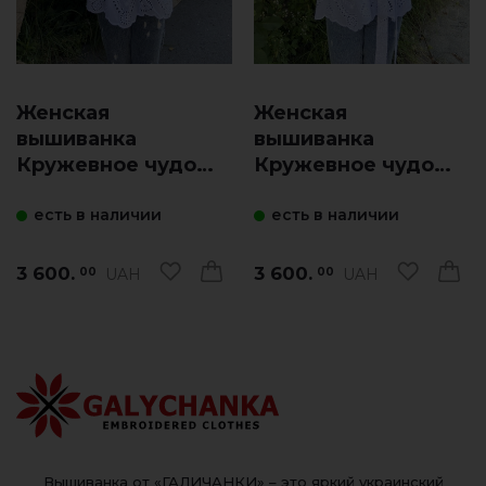
Женская
Женская
вышиванка
вышиванка
Кружевное чудо
Кружевное чудо
(белая с синим)
(белая)
есть в наличии
есть в наличии
3 600.
3 600.
UAH
UAH
00
00
Вышиванка от «ГАЛИЧАНКИ» – это яркий украинский