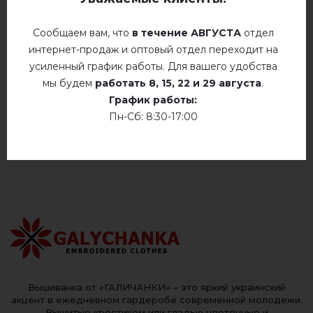
Сообщаем вам, что
в течение АВГУСТА
отдел
интернет-продаж и оптовый отдел переходит на
ОТЗЫВЫ О ПЛАЙ (КРЕМ)
усиленный график работы. Для вашего удобства
мы будем
работать
8, 15, 22 и 29 августа
.
Немає відгуків про цей товар.
График работы:
Пн-Сб: 8:30-17:00
добавьте свой отзыв о Плай (крем)
Вышиванка от «ГАЛИЧАНКИ» – это яркий украинский
акцент в ежедневном гардеробе современной молодежи.
Вышитые крестиком или гладью цветочные и