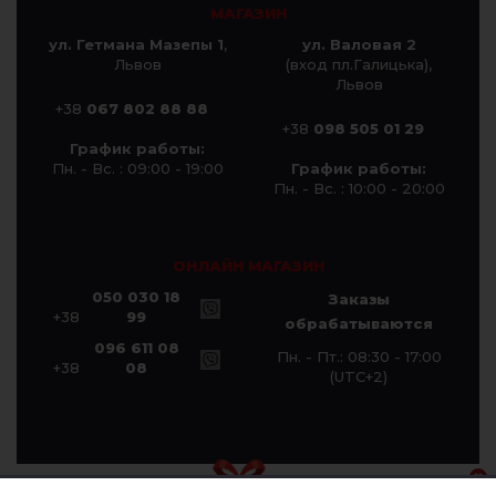
МАГАЗИН
ул. Гетмана Мазепы 1
,
ул. Валовая 2
Львов
(вход пл.Галицька),
Львов
+38
067 802 88 88
+38
098 505 01 29
График работы:
Пн. - Вс. : 09:00 - 19:00
График работы:
Пн. - Вс. : 10:00 - 20:00
ОНЛАЙН МАГАЗИН
050 030 18
Заказы
+38
99
обрабатываются
096 611 08
Пн. - Пт.: 08:30 - 17:00
+38
08
(UTC+2)