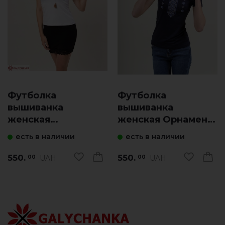
Футболка
Футболка
вышиванка
вышиванка
женская
женская Орнамент
Васильковое поле
(синяя с синим)
есть в наличии
есть в наличии
(белая)
550.
550.
UAH
UAH
00
00