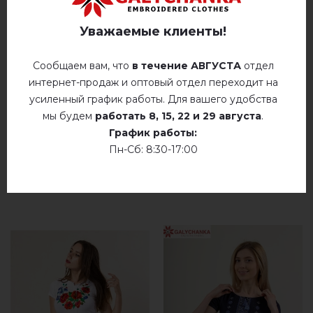
Немає відгуків про цей товар.
гладить при температуре 110° C
Уважаемые клиенты!
Не сушить у барабанной сушилке
добавьте свой отзыв о Петриковка плюс
Сообщаем вам, что
в течение АВГУСТА
отдел
(синяя с фиолет.)
интернет-продаж и оптовый отдел переходит на
Сухая чистка
усиленный график работы. Для вашего удобства
Сушить у розложенном виде
мы будем
работать
8, 15, 22 и 29 августа
.
График работы:
Сушить розвешенной
Пн-Сб: 8:30-17:00
не хлорить
РЕКОМЕНДУЕМЫЕ ТОВАРЫ