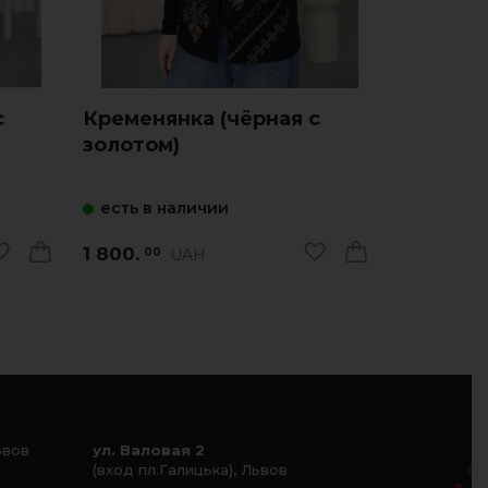
с
Кременянка (чёрная с
Мой обе
золотом)
зелен.)
есть в наличии
есть в 
1 800.
1 740.
UAH
00
00
ьвов
ул. Валовая 2
(вход пл.Галицька), Львов