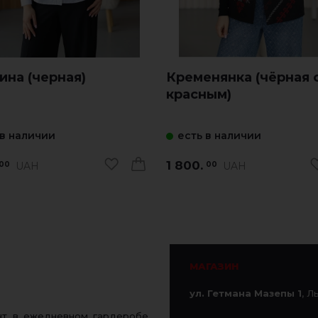
на (черная)
Кременянка (чёрная 
красным)
 в наличии
есть в наличии
1 800.
UAH
UAH
00
00
МАГАЗИН
ул. Гетмана Мазепы 1
, Л
ент в ежедневном гардеробе