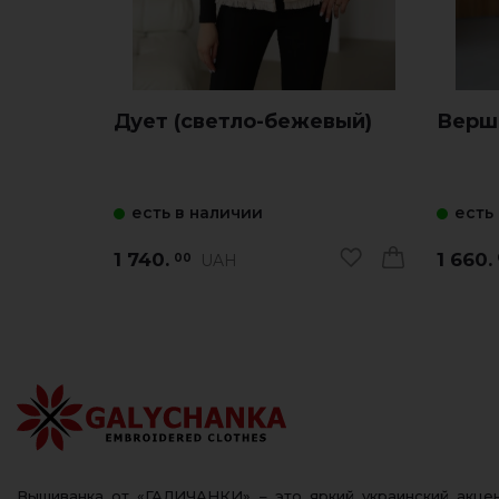
Дует (светло-бежевый)
Верши
есть в наличии
есть
1 740.
1 660.
UAH
00
Вышиванка от «ГАЛИЧАНКИ» – это яркий украинский акц