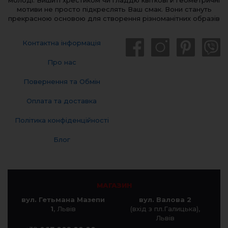
мотиви не просто підкреслять Ваш смак. Вони стануть
прекрасною основою для створення різноманітних образів
Контактна інформація
Про нас
Повернення та Обмін
Оплата та доставка
Політика конфіденційності
Блог
МАГАЗИН
вул. Гетьмана Мазепи
вул. Валова 2
1
, Львів
(вхід з пл.Галицька),
Львів