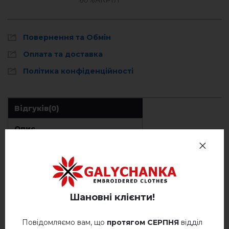
60%АКРІЛ
Повернення та Обмін
Оплата та доставка
Політика конфіденційності
Відгуків
(0)
Опис
ВІДГУКИ ПРО КРЕМЕНЯНКА (ШОКОЛАД)
Шановні клієнти!
Немає відгуків про цей товар.
додайте свій відгук про Кременянка
Повідомляємо вам, що
протягом СЕРПНЯ
відділ