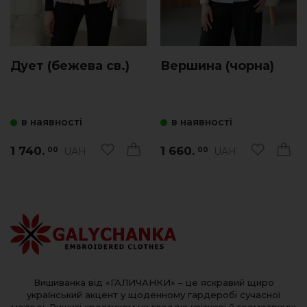
Дует (бежева св.)
Вершина (чорна)
в наявності
в наявності
1 740.
1 660.
UAH
UAH
00
00
Вишиванка від «ГАЛИЧАНКИ» – це яскравий щиро
український акцент у щоденному гардеробі сучасної
молоді. Вишиті хрестиком чи гладдю квіткові й геометричні