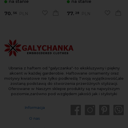
na stanie
na stanie
70.
77.
PLN
PLN
56
28
Ubrania z haftem od "galyczanka"-to ekskluzywny i piękny
akcent w każdej garderobie. Haftowane ornamenty oraz
motywy kwiatowe nie tylko podkreślą Twoją wyjątkowość,ale
zostaną podstawą do stworzenia przeróżnych stylizacji.
Oferowane w Naszym sklepie produkty są na najwyższym
poziomie,zarówno pod względem jakośći jak i stylistyki
Informacja
O nas