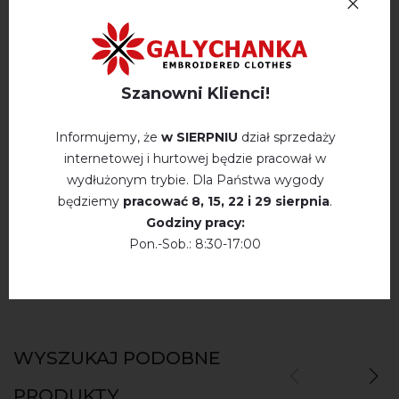
Opinie
(0)
Opis
Szanowni Klienci!
Informujemy, że
w SIERPNIU
dział sprzedaży
OPINIE O GOVERLA (DZINS Z CZEWONYM)
internetowej i hurtowej będzie pracował w
Немає відгуків про цей товар.
wydłużonym trybie. Dla Państwa wygody
będziemy
pracować
8, 15, 22 і 29 sierpnia
.
napisz opinie Goverla (dzins z czewonym)
Godziny pracy:
Pon.-Sob.: 8:30-17:00
WYSZUKAJ PODOBNE
PRODUKTY