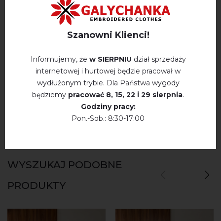
Szanowni Klienci!
OPINIE O KWIATY PRAGI (ŻÓŁTE)
Informujemy, że
w SIERPNIU
dział sprzedaży
Немає відгуків про цей товар.
internetowej i hurtowej będzie pracował w
wydłużonym trybie. Dla Państwa wygody
napisz opinie Kwiaty Pragi (żółte)
będziemy
pracować
8, 15, 22 і 29 sierpnia
.
Godziny pracy:
Pon.-Sob.: 8:30-17:00
WYSZUKAJ PODOBNE
PRODUKTY