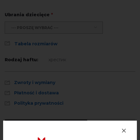
Ubrania dziecięce
*
--- PROSZĘ WYBRAĆ ---
Tabela rozmiarów
Rodzaj haftu:
хрестик
Zwroty i wymiany
Płatność i dostawa
Polityka prywatności
Opinie
(0)
Opis