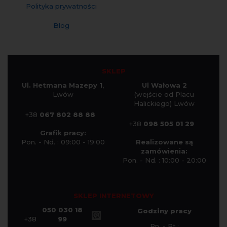
Polityka prywatności
Blog
SKLEP
Ul. Hetmana Mazepy 1
,
Ul Wałowa 2
Lwów
(wejście od Placu
Halickiego) Lwów
+38
067 802 88 88
+38
098 505 01 29
Grafik pracy:
Pon. - Nd. : 09:00 - 19:00
Realizowane są
zamówienia:
Pon. - Nd. : 10:00 - 20:00
SKLEP INTERNETOWY
050 030 18
Godziny pracy
+38
99
Pn. - Pt.: