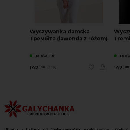
Wyszywanka damska
Wysz
Трембіта (lawenda z różem)
Tremb
na stanie
na st
142.
142.
PLN
80
80
Ubrania z haftem od "galyczanka"-to ekskluzywny i piękny