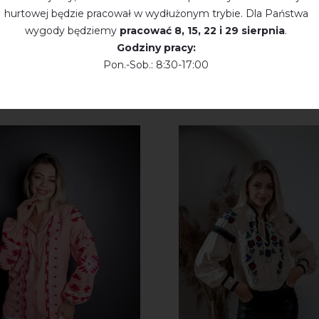
hurtowej będzie pracował w wydłużonym trybie. Dla Państwa
wygody będziemy
pracować
8, 15, 22 і 29 sierpnia
.
Godziny pracy:
Pon.-Sob.: 8:30-17:00
KTY