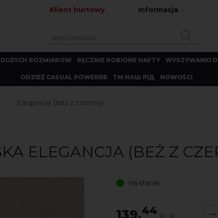
Klient hurtowy
Informacja
 DUŻYCH ROZMIARÓW
RĘCZNIE ROBIONE HAFTY
WYSZYWANKI D
ODZIEŻ CASUAL POWERRR
ТМ НАШ РІД
NOWOŚCI
Elegancja (beż z czernią)
A ELEGANCJA (BEŻ Z CZE
na stanie
44
139.
PLN