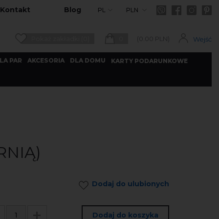
Kontakt
Blog
PL
PLN
Pokaż zakładki (0)
0
(
0.00
PLN)
Wejść
LA PAR
AKCESORIA
DLA DOMU
KARTY PODARUNKOWE
RNIĄ)
Dodaj do ulubionych
Dodaj do koszyka