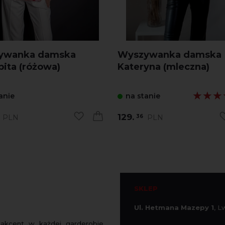
ywanka damska
Wyszywanka damska
ita (różowa)
Kateryna (mleczna)
★★★
★★★
anie
na stanie
129.
PLN
PLN
36
SKLEP
Ul. Hetmana Mazepy 1
, 
 akcent w każdej garderobie.