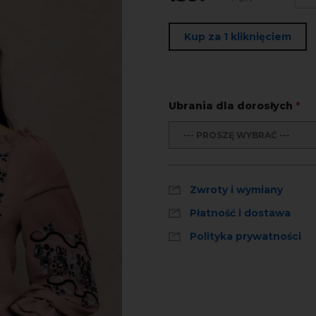
Kup za 1 kliknięciem
Ubrania dla dorosłych
*
--- PROSZĘ WYBRAĆ ---
Zwroty i wymiany
Płatność i dostawa
Polityka prywatności