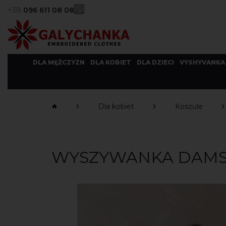
+38
096 611 08 08
DLA MĘŻCZYZN
DLA KOBIET
DLA DZIECI
VYSHYVANKA
Dla kobiet
Koszule
WYSZYWANKA DAMSK