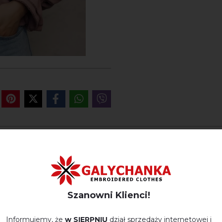
OPINIE O ELEGANCJA (BEŻ Z
Немає відгуків про цей товар.
Szanowni Klienci!
napisz opinie Elegancja (beż z czernią)
Informujemy, że
w SIERPNIU
dział sprzedaży internetowej i