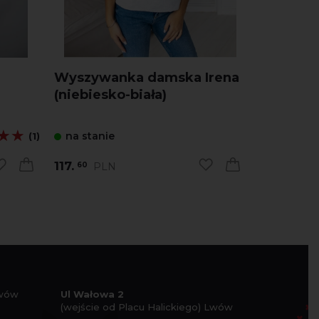
Wyszywanka damska Irena
Wyszyw
(niebiesko-biała)
Vytynan
★★
★★
na stanie
na stani
(1)
117.
154.
PLN
PL
60
56
Lwów
Ul Wałowa 2
(wejście od Placu Halickiego) Lwów