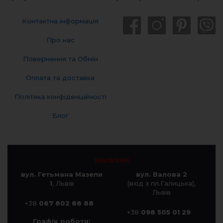
Контактна інформація
Про нас
Повернення та Обмін
Оплата та доставка
Політика конфіденційності
Блог
МАГАЗИН
вул. Гетьмана Мазепи
вул. Валова 2
1
, Львів
(вхід з пл.Галицька),
Львів
+38
067 802 88 88
+38
098 505 01 29
Графік роботи: