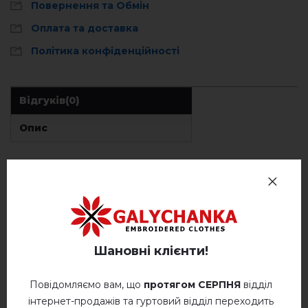
Повернення та Обмін
Оплата та доставка
Політика конфіденційності
Відгуків
(0)
Опис
ВІДГУКИ ПРО ВИТОНЧЕНІСТЬ (БЕЖЕВА З ЧОРНИМ)
Немає відгуків про цей товар.
Шановні клієнти!
додайте свій відгук про Витонченість (бежева
з чорним)
Повідомляємо вам, що
протягом СЕРПНЯ
відділ
інтернет-продажів та гуртовий відділ переходить