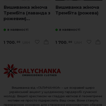
Вишиванка жіноча
Вишиванка жіноча
Трембіта (лаванда з
Трембіта (рожева)
рожевим)
мереживо
в наявності
в наявності
1 700.
1 700.
UAH
UAH
00
00
Вишиванка від «ГАЛИЧАНКИ» – це яскравий щиро
український акцент у щоденному гардеробі сучасної
молоді. Вишиті хрестиком чи гладдю квіткові й геометричні
мотиви не просто підкреслять Ваш смак. Вони стануть
прекрасною основою для створення різноманітних образів