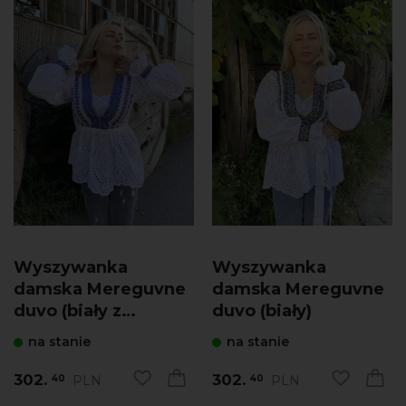
Wyszywanka
Wyszywanka
damska Mereguvne
damska Mereguvne
duvo (biały z
duvo (biały)
granatowym)
na stanie
na stanie
302.
302.
PLN
PLN
40
40