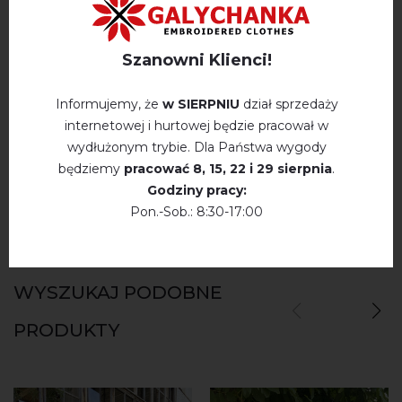
OPINIE O MEREGUVNE DUVO (BIAŁY Z NIEBIESKIM)
Szanowni Klienci!
Немає відгуків про цей товар.
Informujemy, że
w SIERPNIU
dział sprzedaży
internetowej i hurtowej będzie pracował w
napisz opinie Mereguvne duvo (biały z
wydłużonym trybie. Dla Państwa wygody
niebieskim)
będziemy
pracować
8, 15, 22 і 29 sierpnia
.
Godziny pracy:
Pon.-Sob.: 8:30-17:00
WYSZUKAJ PODOBNE
PRODUKTY