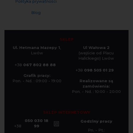
Polityka prywatności
Blog
SKLEP
Ul. Hetmana Mazepy 1
,
Ul Wałowa 2
Lwów
(wejście od Placu
Halickiego) Lwów
+38
067 802 88 88
+38
098 505 01 29
Grafik pracy:
Pon. - Nd. : 09:00 - 19:00
Realizowane są
zamówienia:
Pon. - Nd. : 10:00 - 20:00
SKLEP INTERNETOWY
050 030 18
Godziny pracy
+38
99
Pn. - Pt.: