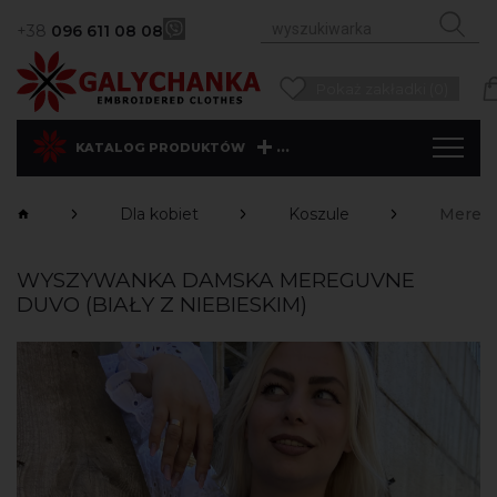
+38
096 611 08 08
Pokaż zakładki (0)
...
KATALOG PRODUKTÓW
Dla kobiet
Koszule
Meregu
WYSZYWANKA DAMSKA MEREGUVNE
DUVO (BIAŁY Z NIEBIESKIM)