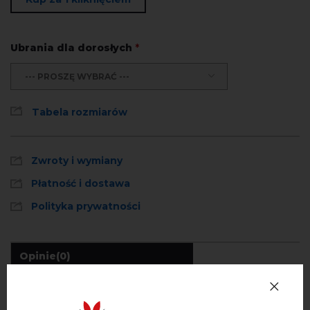
Ubrania dla dorosłych
*
--- PROSZĘ WYBRAĆ ---
Tabela rozmiarów
Zwroty i wymiany
Płatność i dostawa
Polityka prywatności
Opinie
(0)
Opis