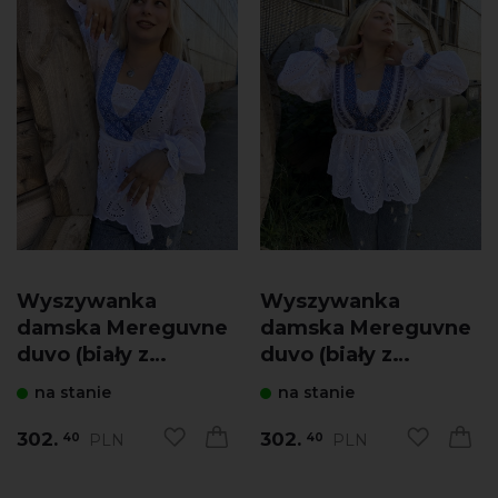
Wyszywanka
Wyszywanka
damska Mereguvne
damska Mereguvne
duvo (biały z
duvo (biały z
niebieskim)
granatowym)
na stanie
na stanie
302.
302.
PLN
PLN
40
40