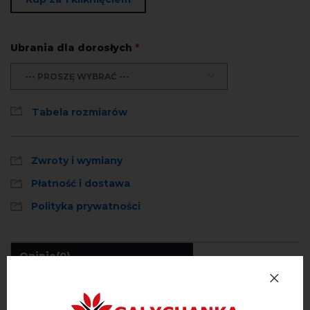
Ubrania dla dorosłych
*
--- PROSZĘ WYBRAĆ ---
Tabela rozmiarów
Zwroty i wymiany
Płatność i dostawa
Polityka prywatności
Opinie
(0)
Opis