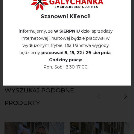
Szanowni Klienci!
OPINIE O MULORADA (CZARNA Z WIŚNIOWYM)
Немає відгуків про цей товар.
Informujemy, że
w SIERPNIU
dział sprzedaży
internetowej i hurtowej będzie pracował w
napisz opinie Mulorada (czarna z wiśniowym)
wydłużonym trybie. Dla Państwa wygody
będziemy
pracować
8, 15, 22 і 29 sierpnia
.
Godziny pracy:
Pon.-Sob.: 8:30-17:00
WYSZUKAJ PODOBNE
PRODUKTY