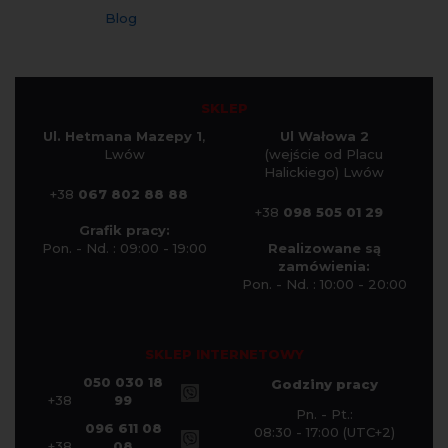
Blog
SKLEP
Ul. Hetmana Mazepy 1
,
Ul Wałowa 2
Lwów
(wejście od Placu
Halickiego) Lwów
+38
067 802 88 88
+38
098 505 01 29
Grafik pracy:
Pon. - Nd. : 09:00 - 19:00
Realizowane są
zamówienia:
Pon. - Nd. : 10:00 - 20:00
SKLEP INTERNETOWY
050 030 18
Godziny pracy
+38
99
Pn. - Pt.:
096 611 08
08:30 - 17:00 (UTC+2)
+38
08