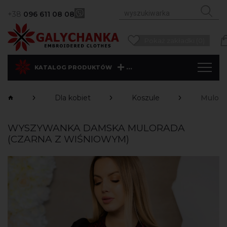
+38
096 611 08 08
Pokaż zakładki (0)
...
KATALOG PRODUKTÓW
Dla kobiet
Koszule
Mulora
WYSZYWANKA DAMSKA MULORADA
(CZARNA Z WIŚNIOWYM)