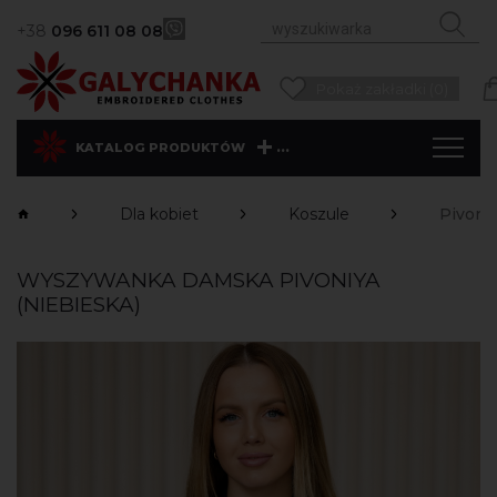
+38
096 611 08 08
Pokaż zakładki (0)
...
KATALOG PRODUKTÓW
Dla kobiet
Koszule
Pivoniy
WYSZYWANKA DAMSKA PIVONIYA
(NIEBIESKA)