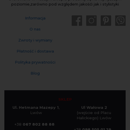
poziomie,zarówno pod względem jakośći jak i stylistyki
Informacja
O nas
Zwroty i wymiany
Płatność i dostawa
Polityka prywatności
Blog
SKLEP
Ul. Hetmana Mazepy 1
,
Ul Wałowa 2
Lwów
(wejście od Placu
Halickiego) Lwów
+38
067 802 88 88
+38
098 505 01 29