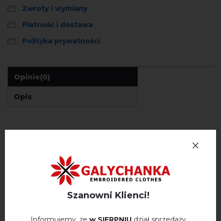
Zwroty i wymiany
Płatność i dostawa
Polityka prywatności
Opinie
(0)
Opis
OPINIE O PIVONIYA (NIEBIESKA)
Немає відгуків про цей товар.
napisz opinie Pivoniya (niebieska)
Szanowni Klienci!
Informujemy, że
w SIERPNIU
dział sprzedaży