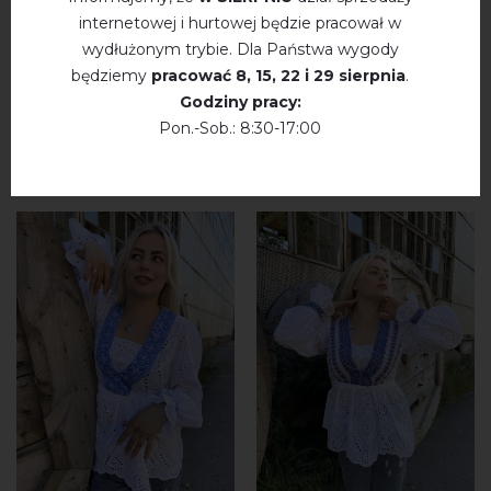
internetowej i hurtowej będzie pracował w
wydłużonym trybie. Dla Państwa wygody
będziemy
pracować
8, 15, 22 і 29 sierpnia
.
WYSZUKAJ PODOBNE
Godziny pracy:
Pon.-Sob.: 8:30-17:00
PRODUKTY