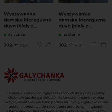
Wyszywanka
Wyszywanka
damska Mereguvne
damska Mereguvne
duvo (biały z
duvo (biały z
niebieskim)
granatowym)
na stanie
na stanie
302.
302.
PLN
PLN
40
40
Ubrania z haftem od "galyczanka"-to ekskluzywny i piękny
akcent w każdej garderobie. Haftowane ornamenty oraz
motywy kwiatowe nie tylko podkreślą Twoją wyjątkowość,ale
zostaną podstawą do stworzenia przeróżnych stylizacji.
Oferowane w Naszym sklepie produkty są na najwyższym