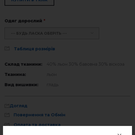
Одяг дорослий
*
--- БУДЬ ЛАСКА ОБЕРІТЬ ---
Таблиця розмірів
Склад тканини:
40% льон 30% бавовна 30% віскоза
Тканина:
льон
Вид вишивки:
гладь
Догляд
Повернення та Обмін
Оплата та доставка
Політика конфіденційності