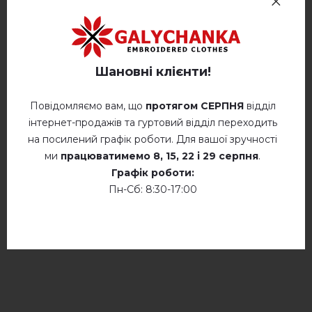
Прати при температурі 40° C
Ручне прання при температурі до
Відгуків
(0)
40° C
Шановні клієнти!
Опис
Прасування при температурі 110°
C
Повідомляємо вам, що
протягом СЕРПНЯ
відділ
інтернет-продажів та гуртовий відділ переходить
Не сушити у барабанній сушці
на посилений графік роботи. Для вашої зручності
ВІДГУКИ ПРО МЕЛАНІЯ (НЮД З ШАМПАНСЬКИМ)
Суха хімчистка
ми
працюватимемо
8, 15, 22 і 29 серпня
.
Немає відгуків про цей товар.
Графік роботи:
Сушити у розкладеному стані
Пн-Сб: 8:30-17:00
додайте свій відгук про Меланія (нюд з
Сушити розвішеними
шампанським)