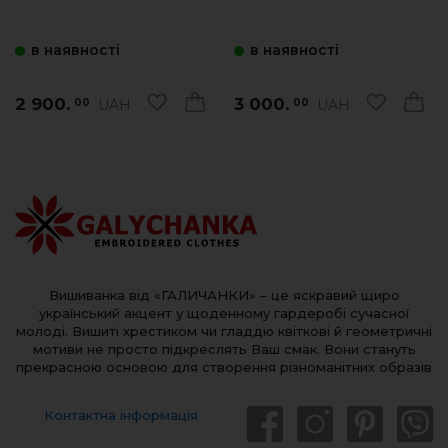
в наявності
в наявності
2 900.
3 000.
UAH
UAH
00
00
Вишиванка від «ГАЛИЧАНКИ» – це яскравий щиро
український акцент у щоденному гардеробі сучасної
молоді. Вишиті хрестиком чи гладдю квіткові й геометричні
мотиви не просто підкреслять Ваш смак. Вони стануть
прекрасною основою для створення різноманітних образів
Контактна інформація