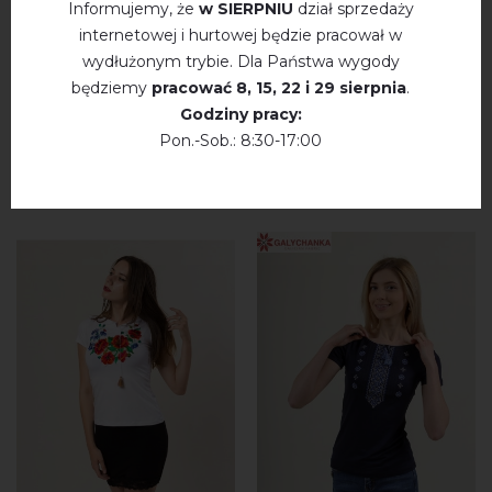
Informujemy, że
w SIERPNIU
dział sprzedaży
internetowej i hurtowej będzie pracował w
wydłużonym trybie. Dla Państwa wygody
będziemy
pracować
8, 15, 22 і 29 sierpnia
.
Godziny pracy:
WYSZUKAJ PODOBNE
Pon.-Sob.: 8:30-17:00
PRODUKTY