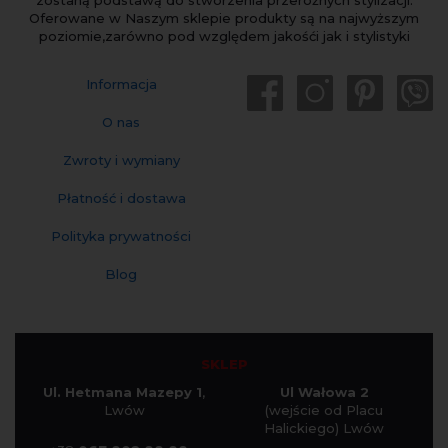
zostaną podstawą do stworzenia przeróżnych stylizacji.
Oferowane w Naszym sklepie produkty są na najwyższym
poziomie,zarówno pod względem jakośći jak i stylistyki
Informacja
O nas
Zwroty i wymiany
Płatność i dostawa
Polityka prywatności
Blog
SKLEP
Ul. Hetmana Mazepy 1
,
Ul Wałowa 2
Lwów
(wejście od Placu
Halickiego) Lwów