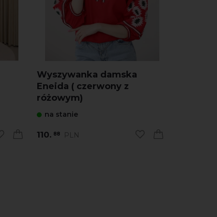
Wyszywanka damska
Wyszyw
Eneida ( czerwony z
Ukrainsk
różowym)
na stanie
na stani
110.
168.
PLN
PL
88
00