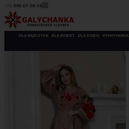
+38
096 611 08 08
DLA MĘŻCZYZN
DLA KOBIET
DLA DZIECI
VYSHYVANKA