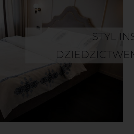
STYL I
DZIEDZICTWE