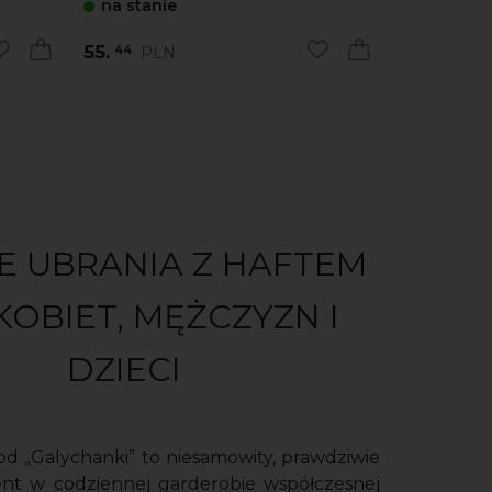
na stanie
na stani
55.
134.
PLN
PL
44
40
 UBRANIA Z HAFTEM
KOBIET, MĘŻCZYZN I
DZIECI
 „Galychanki” to niesamowity, prawdziwie
ent w codziennej garderobie współczesnej