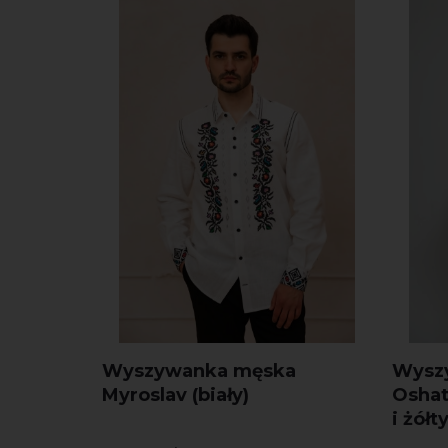
Wyszywanka męska
Wysz
Myroslav (biały)
Oshat
i żółt