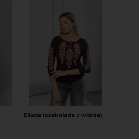
Ellada (czekolada z wiśnią)
Męska w
lanu 