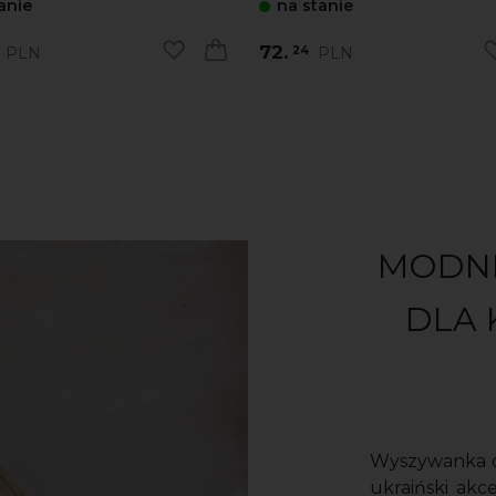
anie
na stanie
72.
PLN
PLN
24
MODNE
DLA 
Wyszywanka od
ukraiński akc