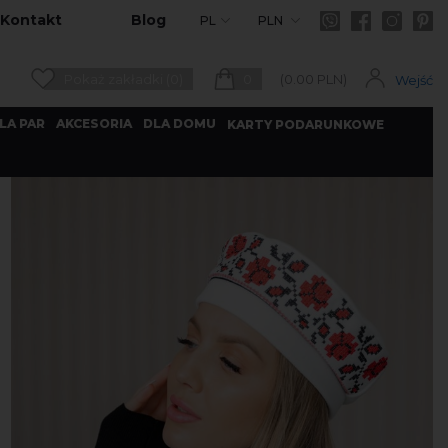
Kontakt
Blog
PL
PLN
Pokaż zakładki (0)
0
(
0.00
PLN)
Wejść
LA PAR
AKCESORIA
DLA DOMU
KARTY PODARUNKOWE