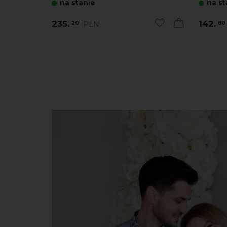
na stanie
na st
235.
142.
PLN
20
80