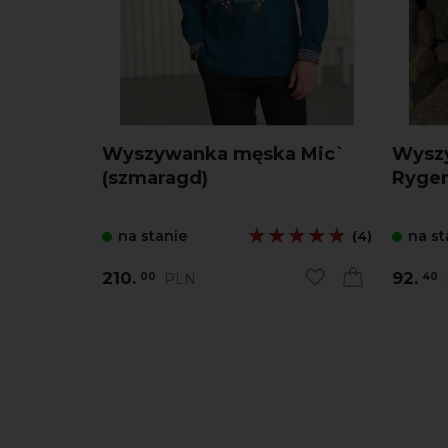
Wyszywanka męska Mic`
Wysz
(szmaragd)
Rygen
★★★★★
★★★★★
na stanie
na st
(4)
210.
92.
PLN
00
40