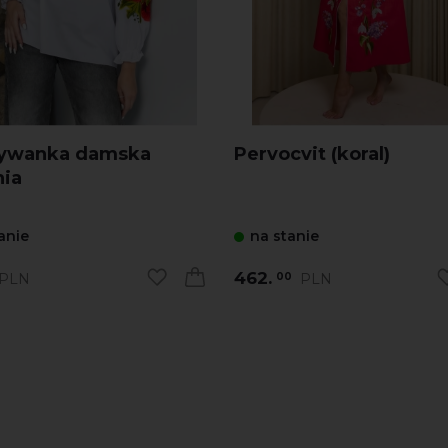
ywanka damska
Pervocvit (koral)
ia
anie
na stanie
462.
PLN
PLN
00