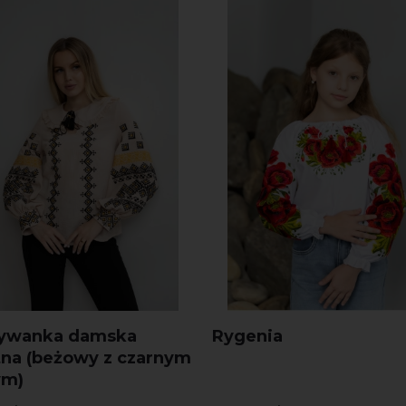
ywanka damska
Rygenia
na (beżowy z czarnym
ym)