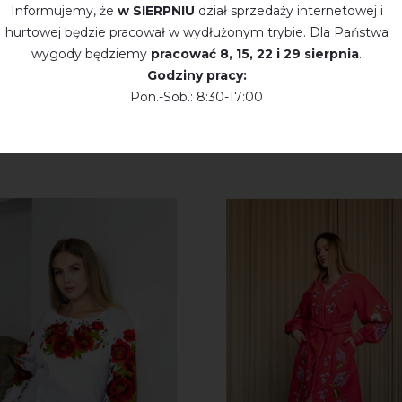
Informujemy, że
w SIERPNIU
dział sprzedaży internetowej i
hurtowej będzie pracował w wydłużonym trybie. Dla Państwa
wygody będziemy
pracować
8, 15, 22 і 29 sierpnia
.
Godziny pracy:
Pon.-Sob.: 8:30-17:00