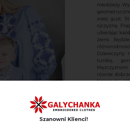
młodzieży. Wy
geometryczne
wasz gust. S
ojczyznę. Pr
ubierając każ
ziemi. Będzi
różnorodno
Dziewczyny m
tunikę, go
Mężczyznom s
równie dobrze
Najmłodsi U
geometrycz
dziecięcych 
dodać orygin
poszewki, ręk
będą stylowym
Szanowni Klienci!
przytulny.