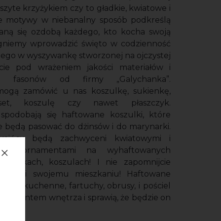
szyte krzyżykiem czy to gładkie, kwiatowe i
 motywy w niebanalny sposób podkreślą
taną się ozdobą każdego, kto kocha swoją
agniemy wprowadzić święto w codzienność
dego w wyszywankę stworzonej na ojczystej
ecie pod wrażeniem jakości materiałów i
ści fasonów od firmy „Galychanka”.
ogą zamówić u nas koszulkę, sukienkę,
rset, koszulę czy nawet płaszczyk.
podobają się haftowane koszulki, które
 będą pasować do dżinsów i do marynarki.
kraińcy będą zachwyceni kwiatowymi i
nymi ornamentami na wyhaftowanych
koszulkach, koszulach! I nie zapomnijcie
alności swojemu mieszkaniu! Haftowane
awice kuchenne, fartuchy, obrusy, i pościel
 akcentem wnętrza i sprawią, że będzie on