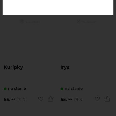
Kuripky
Irys
na stanie
na stanie
55.
55.
PLN
PLN
44
44