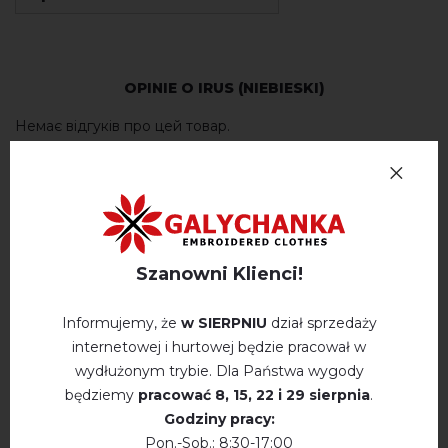
OPINIE O IRUS (NIEBIESKI)
Немає відгуків про цей товар.
napisz opinie Irus (niebieski)
Szanowni Klienci!
Informujemy, że
w SIERPNIU
dział sprzedaży
WYSZUKAJ PODOBNE PRODUKTY
internetowej i hurtowej będzie pracował w
wydłużonym trybie. Dla Państwa wygody
będziemy
pracować
8, 15, 22 і 29 sierpnia
.
Godziny pracy:
Pon.-Sob.: 8:30-17:00