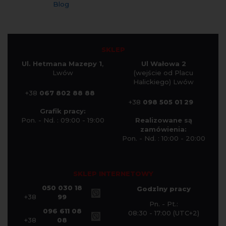
Blog
SKLEP
Ul. Hetmana Mazepy 1
,
Ul Wałowa 2
Lwów
(wejście od Placu
Halickiego) Lwów
+38
067 802 88 88
+38
098 505 01 29
Grafik pracy:
Pon. - Nd. : 09:00 - 19:00
Realizowane są
zamówienia:
Pon. - Nd. : 10:00 - 20:00
SKLEP INTERNETOWY
050 030 18
Godziny pracy
+38
99
Pn. - Pt.:
096 611 08
08:30 - 17:00 (UTC+2)
+38
08