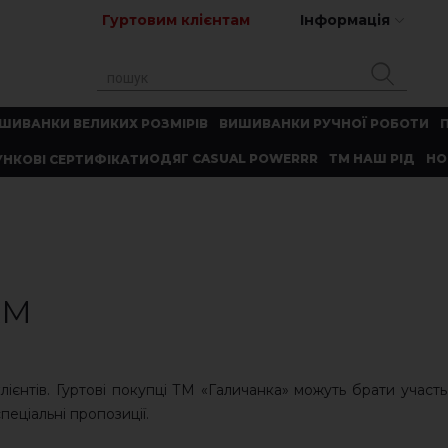
Гуртовим клієнтам
Інформація
ШИВАНКИ ВЕЛИКИХ РОЗМІРІВ
ВИШИВАНКИ РУЧНОЇ РОБОТИ
ОДЯГ CASUAL POWERRR
ТМ НАШ РІД
НО
НКОВІ СЕРТИФІКАТИ
АМ
лієнтів. Гуртові покупці ТМ «Галичанка» можуть брати участ
пеціальні пропозиції.