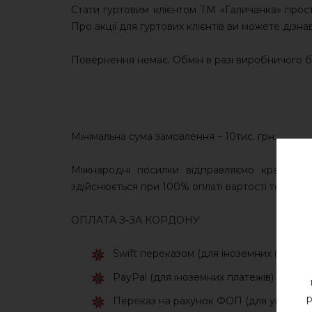
Стати гуртовим клієнтом ТМ «Галичанка» прост
Про акції для гуртових клієнтів ви можете дізна
Повернення немає. Обмін в разі виробничого б
Мінімальна сума замовлення – 10тис. грн.
Міжнародні посилки відправляємо кращими 
здійснюється при 100% оплаті вартості товару т
ОПЛАТА З-ЗА КОРДОНУ
Swift переказом (для іноземних платежі
PayPal (для іноземних платежів)
р
Переказ на рахунок ФОП (для українсь