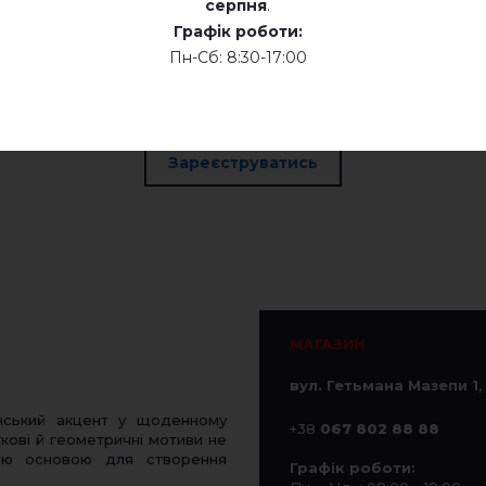
серпня
.
Графік роботи:
 оплати.
Пн-Сб: 8:30-17:00
Зареєструватись
МАГАЗИН
вул. Гетьмана Мазепи 1
,
нський акцент у щоденному
+38
067 802 88 88
кові й геометричні мотиви не
ною основою для створення
Графік роботи: