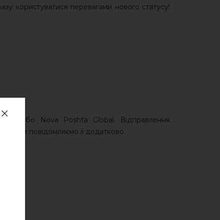
разу користуватися перевагами нового статусу!
ress або Nova Poshta Global. Відправлення
унка. Ми повідомляємо її додатково.