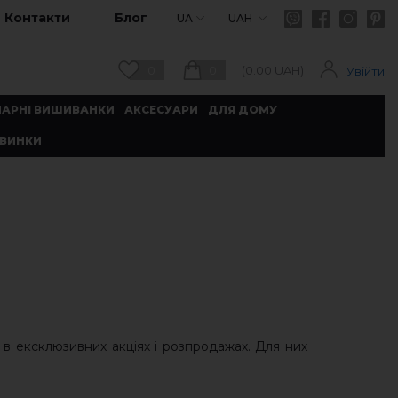
Контакти
Блог
UA
UAH
0
0
(
0.00
UAH)
Увійти
ПАРНІ ВИШИВАНКИ
АКСЕСУАРИ
ДЛЯ ДОМУ
ВИНКИ
ь в ексклюзивних акціях і розпродажах. Для них