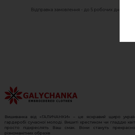
Відправка замовлення - до 5 робочих днів після
Вишиванка від «ГАЛИЧАНКИ» – це яскравий щиро украї
гардеробі сучасної молоді. Вишиті хрестиком чи гладдю квіт
просто підкреслять Ваш смак. Вони стануть прекрас
різноманітних образів