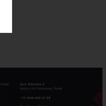
 Львів
вул. Валова 2
(вхід з пл.Галицька), Львів
+38
098 505 01 29