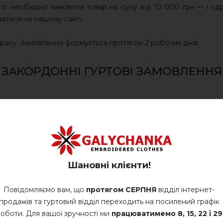
о: необхідно замовити товар на суму від 10 000 грн — і од
ватися на нашому сайті.
раку. Замовлення формується протягом 2 робочих днів.
ЗАКОРДОННІ ГУРТОВІ ЗАМОВЛЕННЯ
транспортними компаніями України: Укрпошта, Meest Exp
а доставки. Вартість доставки залежить від об’ємної ваги пак
Шановні клієнти!
в)
Повідомляємо вам, що
протягом СЕРПНЯ
відділ інтернет-
продажів та гуртовий відділ переходить на посилений графік
оботи. Для вашої зручності ми
працюватимемо
8, 15, 22 і 29
ких платежів)