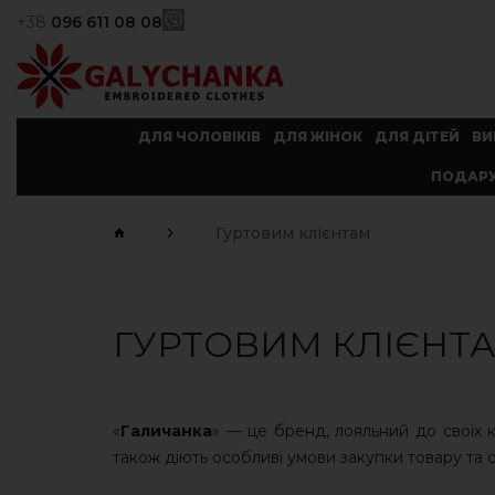
+38
096 611 08 08
ДЛЯ ЧОЛОВІКІВ
ДЛЯ ЖІНОК
ДЛЯ ДІТЕЙ
ВИ
ПОДАРУ
Гуртовим клієнтам
ГУРТОВИМ КЛІЄНТ
«
Галичанка
» — це бренд, лояльний до своїх к
також діють особливі умови закупки товару та с