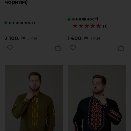
чорним)
в наявності
в наявності
★★★★★
★★★★★
(1)
2 100.
1 600.
UAH
UAH
00
00