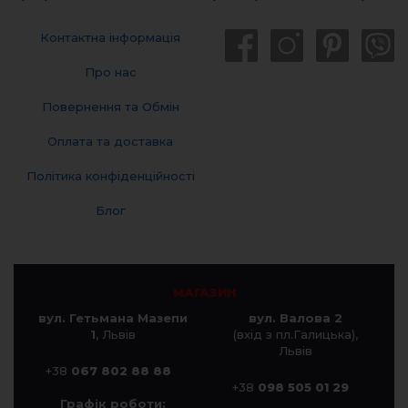
Контактна інформація
Про нас
Повернення та Обмін
Оплата та доставка
Політика конфіденційності
Блог
МАГАЗИН
вул. Гетьмана Мазепи
вул. Валова 2
1
, Львів
(вхід з пл.Галицька),
Львів
+38
067 802 88 88
+38
098 505 01 29
Графік роботи: