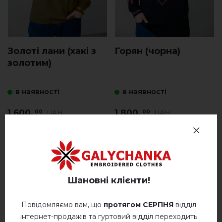
Золоті лани (хакі з
Горян (чорна)
золотим)
в наявності
в наявності
1 600.
1 800.
UAH
UAH
00
00
Шановні клієнти!
Повідомляємо вам, що
протягом СЕРПНЯ
відділ
інтернет-продажів та гуртовий відділ переходить