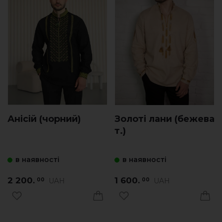
Анісій (чорний)
Золоті лани (бежева
т.)
в наявності
в наявності
2 200.
1 600.
UAH
UAH
00
00