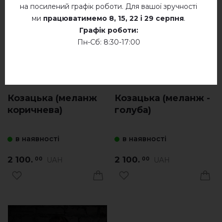
на посилений графік роботи. Для вашої зручності
ми
працюватимемо
8, 15, 22 і 29 серпня
.
Графік роботи:
Пн-Сб: 8:30-17:00
Козацька (меланж
Козацька (меланж -
коричнева)
голуба)
в наявності
в наявності
2 100.
2 100.
UAH
UAH
00
00