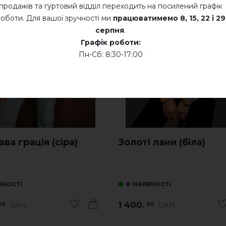
продажів та гуртовий відділ переходить на посилений графік
оботи. Для вашої зручності ми
працюватимемо
8, 15, 22 і 29
серпня
.
Графік роботи:
Пн-Сб: 8:30-17:00
ва грація (сіра)
Золоті лани (біла)
вності
в наявності
1 400.
UAH
UAH
00
00