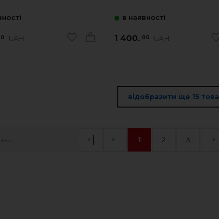
вності
в наявності
1 400.
UAH
UAH
00
00
відобразити ще 15 това
1
2
3
інка: