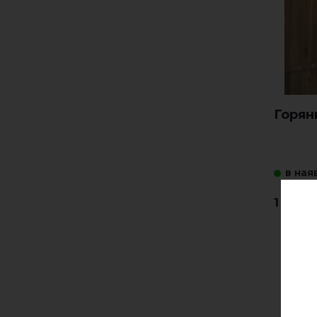
Горян
в ная
1 540.