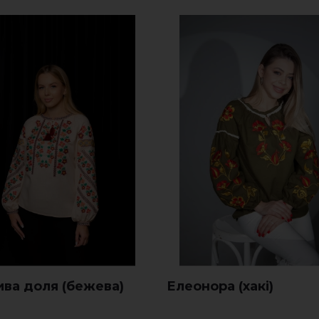
ва доля (бежева)
Елеонора (хакі)