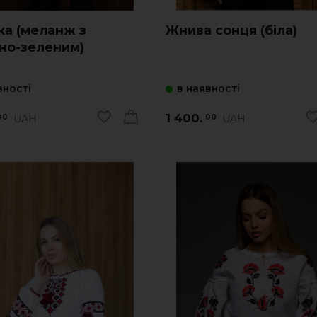
ка (меланж з
Жнива сонця (біла)
но-зеленим)
вності
в наявності
1 400.
UAH
UAH
00
00