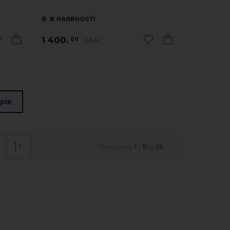
в наявності
1 400.
UAH
00
рів
Показано:
1 - 15
із
35