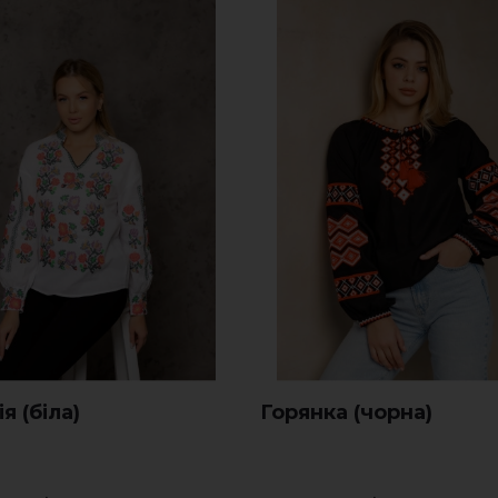
я (біла)
Горянка (чорна)