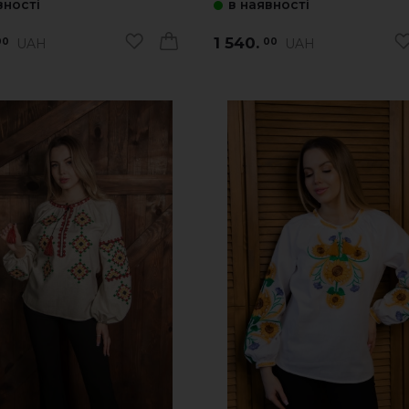
вності
в наявності
1 540.
UAH
UAH
00
00