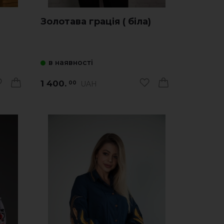
Золотава грація ( біла)
в наявності
1 400.
UAH
00