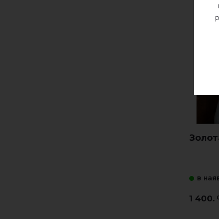
р
Золота
в ная
1 400.