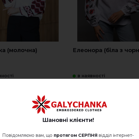
ка (молочна)
Елеонора (біла з чор
вності
в наявності
1 400.
UAH
UAH
00
00
Шановні клієнти!
Повідомляємо вам, що
протягом СЕРПНЯ
відділ інтернет-