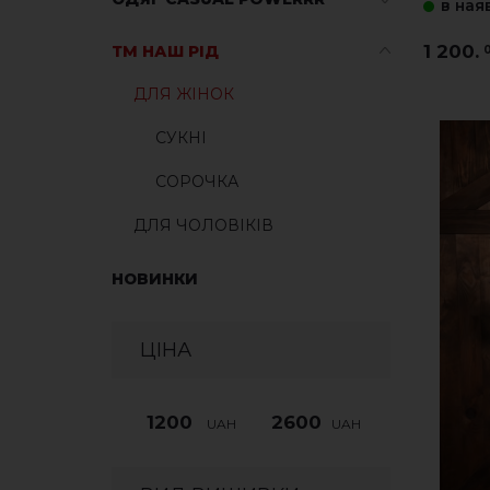
в ная
1 200.
ТМ НАШ РІД
ДЛЯ ЖІНОК
CУКНІ
СОРОЧКА
ДЛЯ ЧОЛОВІКІВ
НОВИНКИ
ЦІНА
UAH
UAH