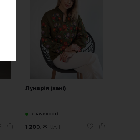
Лукерія (хакі)
в наявності
1 200.
UAH
00