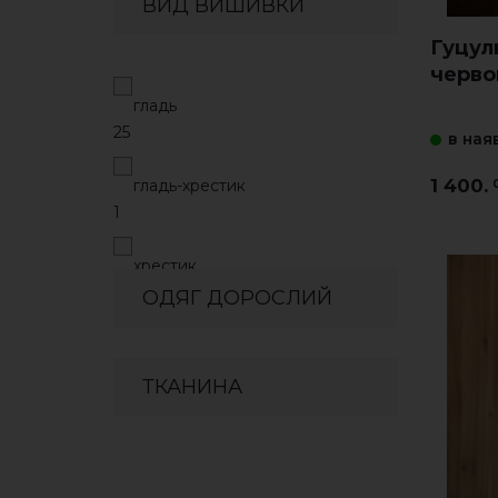
ВИД ВИШИВКИ
Гуцул
черво
гладь
25
в ная
1 400.
гладь-хрестик
1
хрестик
9
ОДЯГ ДОРОСЛИЙ
ТКАНИНА