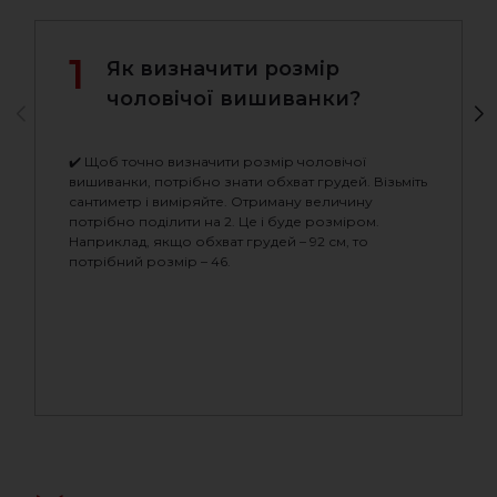
1
Як визначити розмір
чоловічої вишиванки?
✔️ Щоб точно визначити розмір чоловічої
вишиванки, потрібно знати обхват грудей. Візьміть
сантиметр і виміряйте. Отриману величину
потрібно поділити на 2. Це і буде розміром.
Наприклад, якщо обхват грудей – 92 см, то
потрібний розмір – 46.