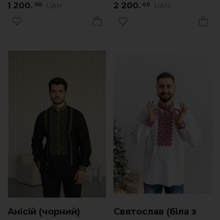
1 200.
2 200.
UAH
UAH
00
00
Анісій (чорний)
Святослав (біла з