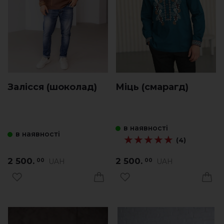
Залісся (шоколад)
Міць (смарагд)
в наявності
в наявності
★★★★★
★★★★★
(4)
2 500.
2 500.
UAH
UAH
00
00