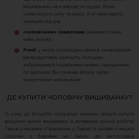
вишиванках, на комірцях та грудях. Вони
символізують силу та красу. А от маки мають
захищати від зла.
«чоловічими» символами
(знаками сонця,
ниви, вогню).
Ромб
, у якому посередині крапка, символізував
репродуктивну здатність. Колодязь
зображувався подвійними лінями, схрещеними
по діагоналі. Він означав зв'язок світів і
енергетичне наповнення.
ДЕ КУПИТИ ЧОЛОВІЧУ ВИШИВАНКУ?
Ті, кому до вподоби натуральні тканини, можуть купити
вишукані льняні вишиванки зі вставками ручної роботи.
Також у магазині «Галичанка» у Львові та онлайн є вишиті
сорочки з бавовни чи льону, де застосована