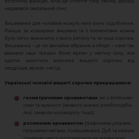
естетичну функцію, хоча ще століття тому такому декору
надавався сакральний сенс.
Вишиванки для чоловіків можуть мати різне оздоблення.
Раніше за кольорами вишивки та її елементами можна
було легко визначити, з якого регіону та чи інша сорочка.
Вишиванка – це не звичайне вбрання, а оберіг – саме так
вважали наші предки. Вони вірили у магічну силу, яка
здатна захистити власника вишитої сорочки від
заздрощів, вроків і негод.
Українські чоловічі вишиті сорочки прикрашалися:
геометричними орнаментами
, які є втіленням
сили та мужності (звивисті значки, ромбоподібні
лінії, символи коловороту тощо);
рослинним орнаментом
(графічними узорами,
польовими квітами, соняшниками). Дуб та калина
однаково часто зустрічаються на українських