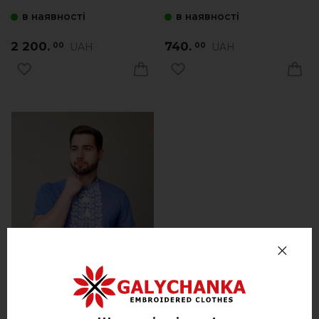
в наявності
в наявності
2 200.
740.
UAH
UAH
00
00