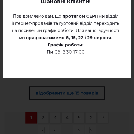
Шановні клієнти!
Ярило (джинс з
Повідомляємо вам, що
протягом СЕРПНЯ
відділ
сірим)
інтернет-продажів та гуртовий відділ переходить
на посилений графік роботи. Для вашої зручності
в наявності
ми
працюватимемо
8, 15, 22 і 29 серпня
.
Графік роботи:
740.
UAH
00
Пн-Сб: 8:30-17:00
відобразити ще 15 товарів
1
2
3
4
5
6
7