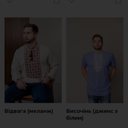
Відвага (меланж)
Височінь (джинс з
білим)