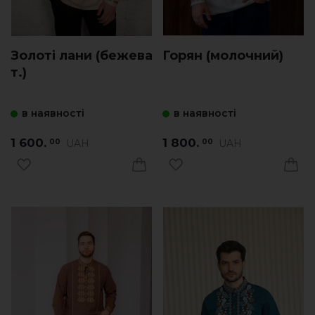
Золоті лани (бежева
Горян (молочний)
т.)
в наявності
в наявності
1 600.
1 800.
UAH
UAH
00
00