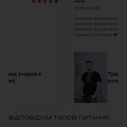
★★★★★
★★★★★
★
★
Алла
2026-02-08
Ідеальна вишиванка, неймовірне поєдна
кольорів, акуратна робота, відповідає розміру,
вдячні за чудову якість, дуже приємно б
отримати сюрприз ❤️????
на з
Традиція (синя т. 
золотим )
ВІДПОВІДІ НА ТИПОВІ ПИТАННЯ