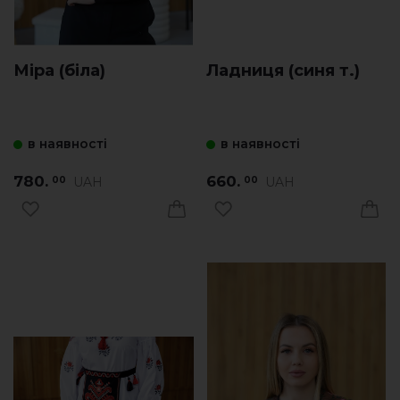
Міра (біла)
Ладниця (синя т.)
в наявності
в наявності
780.
660.
UAH
UAH
00
00