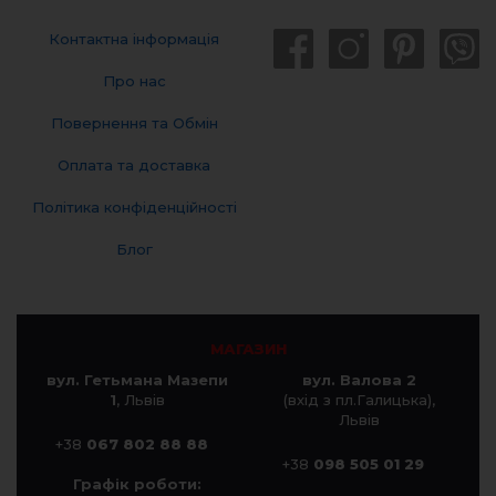
Контактна інформація
Про нас
Повернення та Обмін
Оплата та доставка
Політика конфіденційності
Блог
МАГАЗИН
вул. Гетьмана Мазепи
вул. Валова 2
1
, Львів
(вхід з пл.Галицька),
Львів
+38
067 802 88 88
+38
098 505 01 29
Графік роботи: