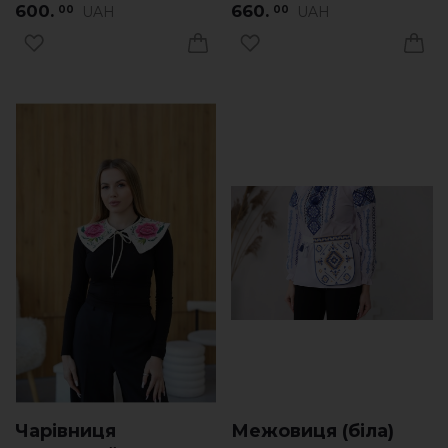
600.
660.
UAH
UAH
00
00
Чарівниця
Межовиця (біла)