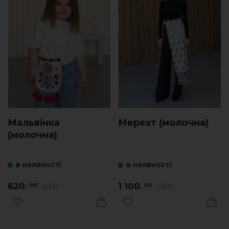
Мальвінка
Мерехт (молочна)
(молочна)
в наявності
в наявності
620.
1 100.
UAH
UAH
00
00