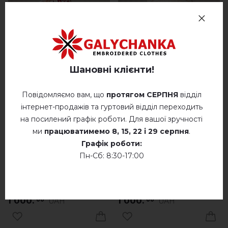
Шановні клієнти!
Повідомляємо вам, що
протягом СЕРПНЯ
відділ
інтернет-продажів та гуртовий відділ переходить
на посилений графік роботи. Для вашої зручності
ми
працюватимемо
8, 15, 22 і 29 серпня
.
Берет Пелюстковий
Берет Гармонія
Графік роботи:
штрих (білий)
(білий)
Пн-Сб: 8:30-17:00
в наявності
в наявності
1 000.
1 000.
UAH
UAH
00
00