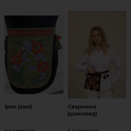
Ірис (хакі)
Сварожка
(шоколад)
в наявності
в наявності