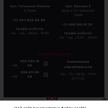
вул. Гетьмана Мазепи
вул. Валова 2
1
, Львів
(вхід з пл.Галицька),
Львів
+38
067 802 88 88
+38
098 505 01 29
Графік роботи:
Пн. - Нд. : 09:00 - 19:00
Графік роботи:
Пн. - Нд. : 10:00 - 20:00
ОНЛАЙН МАГАЗИН
050 030 18
Замовлення
+38
99
обробляються
096 611 08
Пн. - Пт.: 08:30 - 17:00
+38
08
(UTC+2)