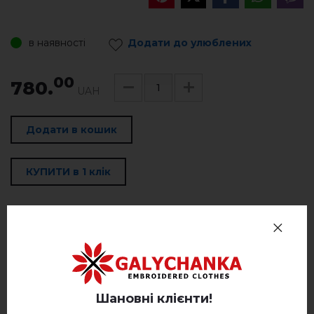
в наявності
Додати до улюблених
00
780.
UAH
Додати в кошик
КУПИТИ в 1 клік
Повернення та Обмін
Оплата та доставка
Політика конфіденційності
Шановні клієнти!