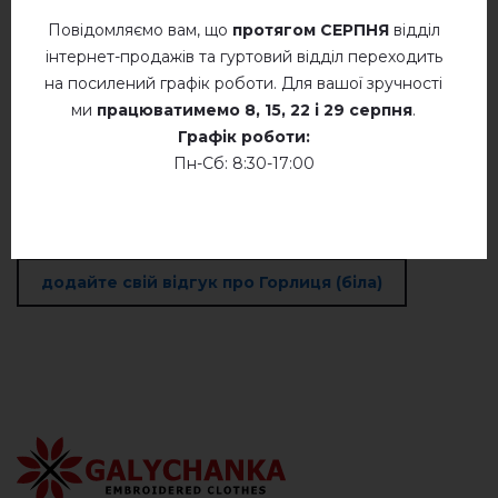
Повідомляємо вам, що
протягом СЕРПНЯ
відділ
Відгуків
(0)
інтернет-продажів та гуртовий відділ переходить
Опис
на посилений графік роботи. Для вашої зручності
ми
працюватимемо
8, 15, 22 і 29 серпня
.
Графік роботи:
Пн-Сб: 8:30-17:00
ВІДГУКИ ПРО ГОРЛИЦЯ (БІЛА)
Немає відгуків про цей товар.
додайте свій відгук про Горлиця (біла)